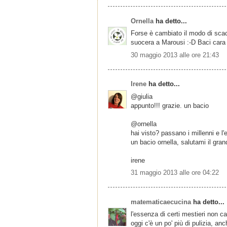
Ornella
ha detto...
Forse è cambiato il modo di scac
suocera a Marousi :-D Baci cara
30 maggio 2013 alle ore 21:43
Irene
ha detto...
@giulia
appunto!!! grazie. un bacio
@ornella
hai visto? passano i millenni e l
un bacio ornella, salutami il gran
irene
31 maggio 2013 alle ore 04:22
matematicaecucina
ha detto...
l'essenza di certi mestieri non c
oggi c'è un po' più di pulizia, a