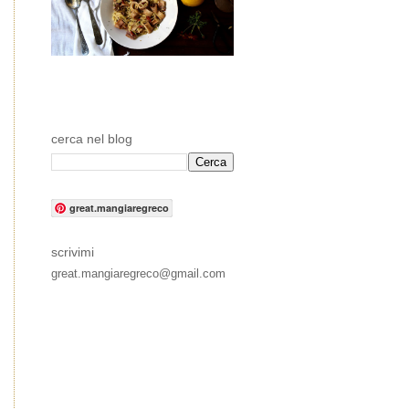
cerca nel blog
great.mangiaregreco
scrivimi
great.mangiaregreco@gmail.com