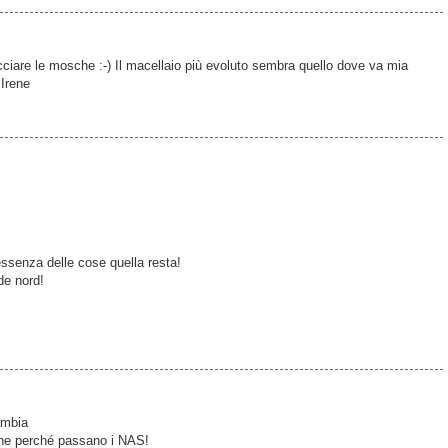
ciare le mosche :-) Il macellaio più evoluto sembra quello dove va mia
 Irene
'essenza delle cose quella resta!
de nord!
ambia
nche perché passano i NAS!