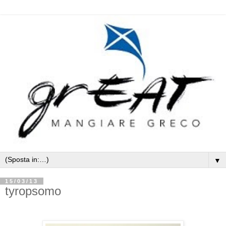
▼
15/03/13
tyropsomo