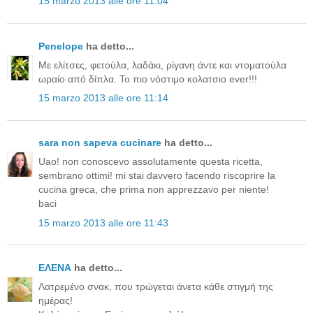
15 marzo 2013 alle ore 11:04
Penelope
ha detto...
Με ελίτσες, φετούλα, λαδάκι, ρίγανη άντε και ντοματούλα
ωραίο από δίπλα. Το πιο νόστιμο κολατσιο ever!!!
15 marzo 2013 alle ore 11:14
sara non sapeva cucinare
ha detto...
Uao! non conoscevo assolutamente questa ricetta,
sembrano ottimi! mi stai davvero facendo riscoprire la
cucina greca, che prima non apprezzavo per niente!
baci
15 marzo 2013 alle ore 11:43
ΕΛΕΝΑ
ha detto...
Λατρεμένο σνακ, που τρώγεται άνετα κάθε στιγμή της
ημέρας!