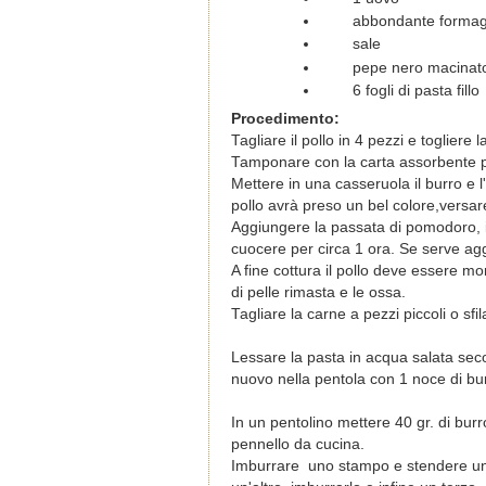
abbondante formagg
sale
pepe nero macinato
6 fogli di pasta fillo
Procedimento:
Tagliare il pollo in 4 pezzi e togliere l
Tamponare con la carta assorbente per
Mettere in una casseruola il burro e l'
pollo avrà preso un bel colore,versare
Aggiungere la passata di pomodoro, il
cuocere per circa 1 ora. Se serve a
A fine cottura il pollo deve essere mo
di pelle rimasta e le ossa.
Tagliare la carne a pezzi piccoli o sfil
Lessare la pasta in acqua salata secon
nuovo nella pentola con 1 noce di bu
In un pentolino mettere 40 gr. di bur
pennello da cucina.
Imburrare uno stampo e stendere un pri