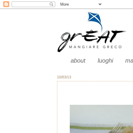
about
luoghi
ma
10/03/13