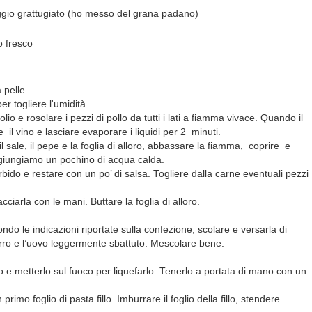
io grattugiato (ho messo del grana padano)
 fresco
a pelle.
 togliere l'umidità.
olio e rosolare i pezzi di pollo da tutti i lati a fiamma vivace. Quando il
 il vino e lasciare evaporare i liquidi per 2 minuti.
 sale, il pepe e la foglia di alloro, abbassare la fiamma, coprire e
ggiungiamo un pochino di acqua calda.
rbido e restare con un po’ di salsa. Togliere dalla carne eventuali pezzi
acciarla con le mani. Buttare la foglia di alloro.
do le indicazioni riportate sulla confezione, scolare e versarla di
rro e l’uovo leggermente sbattuto. Mescolare bene.
ro e metterlo sul fuoco per liquefarlo. Tenerlo a portata di mano con un
mo foglio di pasta fillo. Imburrare il foglio della fillo, stendere