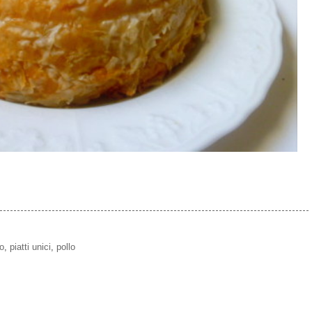
lo
,
piatti unici
,
pollo