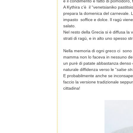
e il condimento è fatto di pomodoro, 
A Kythira c’è il “venetsianiko pastitsi
prepara la domenica del carnevale. L
impasto soffice e dolce. Il ragù vien
salato.
Nel resto della Grecia si è diffusa la
strati di ragù, e in alto uno spesso st
Nella memoria di ogni greco ci sono 
mamma non lo faceva in nessuno dei 
un purè di patate abbastanza denso e
naturale diffidenza verso le “
salse st
E probabilmente anche se inconsapev
faccio la versione tradizionale sep
cittadina!