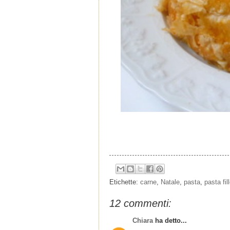
Etichette:
carne
,
Natale
,
pasta
,
pasta fil
12 commenti:
Chiara
ha detto...