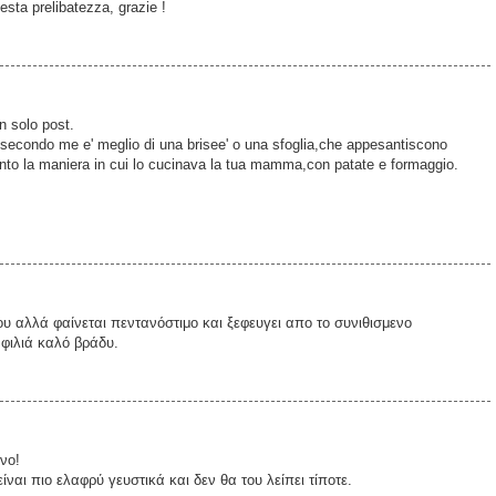
uesta prelibatezza, grazie !
un solo post.
ta,secondo me e' meglio di una brisee' o una sfoglia,che appesantiscono
tanto la maniera in cui lo cucinava la tua mamma,con patate e formaggio.
 αλλά φαίνεται πεντανόστιμο και ξεφευγει απο το συνιθισμενο
,φιλιά καλό βράδυ.
νο!
ίναι πιο ελαφρύ γευστικά και δεν θα του λείπει τίποτε.