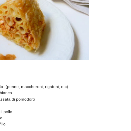
rta (penne, maccheroni, rigatoni, etc)
 bianco
passata di pomodoro
il pollo
vo
illo