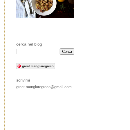
cerca nel blog
great.mangiaregreco
scrivimi
great.mangiaregreco@gmail.com