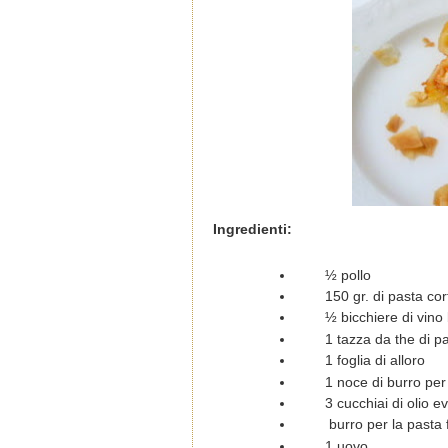
Ingredienti:
½ pollo
150 gr. di pasta co
½ bicchiere di vino
1 tazza da the di 
1 foglia di alloro
1 noce di burro per 
3 cucchiai di olio e
burro per la pasta f
1 uovo