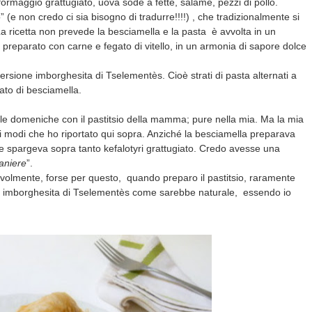
formaggio grattugiato, uova sode a fette, salame, pezzi di pollo.
o” (e non credo ci sia bisogno di tradurre!!!!) , che tradizionalmente si
a ricetta non prevede la besciamella e la pasta è avvolta in un
e preparato con carne e fegato di vitello, in un armonia di sapore dolce
 versione imborghesita di Tselementès. Cioè strati di pasta alternati a
rato di besciamella.
le domeniche con il pastitsio della mamma; pure nella mia. Ma la mia
modi che ho riportato qui sopra. Anziché la besciamella preparava
 spargeva sopra tanto kefalotyri grattugiato. Credo avesse una
raniere
”.
olmente, forse per questo, quando preparo il pastitsio, raramente
pur imborghesita di Tselementès come sarebbe naturale, essendo io