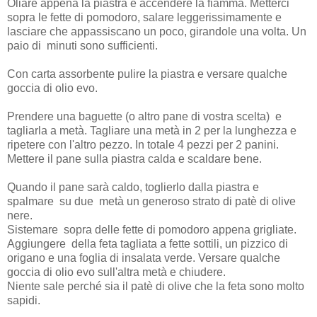
Oliare appena la piastra e accendere la fiamma. Metterci
sopra le fette di pomodoro, salare leggerissimamente e
lasciare che appassiscano un poco, girandole una volta. Un
paio di minuti sono sufficienti.
Con carta assorbente pulire la piastra e versare qualche
goccia di olio evo.
Prendere una baguette (o altro pane di vostra scelta) e
tagliarla a metà. Tagliare una metà in 2 per la lunghezza e
ripetere con l'altro pezzo. In totale 4 pezzi per 2 panini.
Mettere il pane sulla piastra calda e scaldare bene.
Quando il pane sarà caldo, toglierlo dalla piastra e
spalmare su due metà un generoso strato di patè di olive
nere.
Sistemare sopra delle fette di pomodoro appena grigliate.
Aggiungere della feta tagliata a fette sottili, un pizzico di
origano e una foglia di insalata verde. Versare qualche
goccia di olio evo sull'altra metà e chiudere.
Niente sale perché sia il patè di olive che la feta sono molto
sapidi.