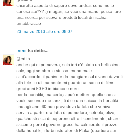
chiaretta aspetto di sapere dove andrai. sono molto
curiosa sai??? :) magari, se vuoi una mano, posso fare
una ricerca per scovare prodotti locali di nicchia.
un abbraccio
23 marzo 2013 alle ore 08:07
Irene
ha detto...
@edith
anche qui di primavera, solo ieri c'è stato un bellissimo
sole, oggi sembra lo stesso. meno male.
si, d'accordo. il panino è da mangiare sul divano davanti
alla tele. io ultimamente mi guardo un sacco di films
greci anni 50 60 in bianco e nero.
per la horiatiki, ma certo,si può mettere quello che si
vuole secondo me. anzi, ti dico una chicca. la horiatiki
fino agli anni 60 non prevedeva la feta che veniva
servita a parte. era fatta di pomodoro, cetriolo, olive,
qualche striscia di peperone oltre il condimento, chiaro.
siccome però il governo greco ha calmierato il prezzo
della horiatiki, i furbi ristoratori di Plaka (quartiere sui