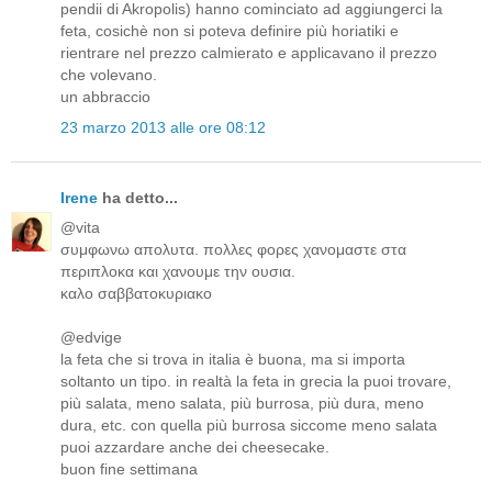
pendii di Akropolis) hanno cominciato ad aggiungerci la
feta, cosichè non si poteva definire più horiatiki e
rientrare nel prezzo calmierato e applicavano il prezzo
che volevano.
un abbraccio
23 marzo 2013 alle ore 08:12
Irene
ha detto...
@vita
συμφωνω απολυτα. πολλες φορες χανομαστε στα
περιπλοκα και χανουμε την ουσια.
καλο σαββατοκυριακο
@edvige
la feta che si trova in italia è buona, ma si importa
soltanto un tipo. in realtà la feta in grecia la puoi trovare,
più salata, meno salata, più burrosa, più dura, meno
dura, etc. con quella più burrosa siccome meno salata
puoi azzardare anche dei cheesecake.
buon fine settimana