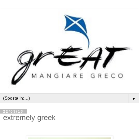
▼
22/03/13
extremely greek