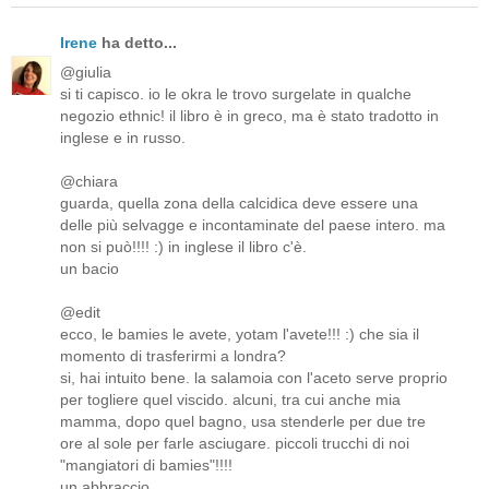
Irene
ha detto...
@giulia
si ti capisco. io le okra le trovo surgelate in qualche
negozio ethnic! il libro è in greco, ma è stato tradotto in
inglese e in russo.
@chiara
guarda, quella zona della calcidica deve essere una
delle più selvagge e incontaminate del paese intero. ma
non si può!!!! :) in inglese il libro c'è.
un bacio
@edit
ecco, le bamies le avete, yotam l'avete!!! :) che sia il
momento di trasferirmi a londra?
si, hai intuito bene. la salamoia con l'aceto serve proprio
per togliere quel viscido. alcuni, tra cui anche mia
mamma, dopo quel bagno, usa stenderle per due tre
ore al sole per farle asciugare. piccoli trucchi di noi
"mangiatori di bamies"!!!!
un abbraccio