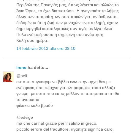
Περιβόλι της Παναγιάς μας, όπως λέγεται και αλλιώς το
Άγιο Όρος, το έχω διαπιστώσει. Η αναγκαιότητα λήψης
όλων των απαραίτητων συστατικών για τον άνθρωπο,
δεδομένου ότι η ζωή των μοναχών είναι σκληρή, έχουν
δημιουργηθεί καταπληκτικές συνταγές με λίγα υλικά.
Πολύ ενδιαφέρουσα η σημερινή σου ανάρτηση.
Καλή σου ημέρα.
14 febbraio 2013 alle ore 09:10
Irene
ha detto...
@neli
αυτο το συγκεκριμενο βιβλιο ενω στην αρχη δεν με
ενδιεφερε, οσο εψαχνα για πληροφοριες τοσο αλλαζα
γνωμη. με αυτο που ειπες μαλλον το αποφασισα οτι θα
το αγορασω.
φιλακια καλο βραδυ
@edvige
ma che carina! grazie per il saluto in greco.
piccolo errore del traduttore. αγαπητε significa caro,