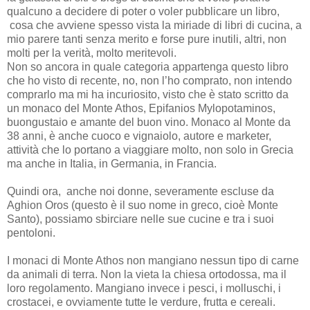
qualcuno a decidere di poter o voler pubblicare un libro,
cosa che avviene spesso vista la miriade di libri di cucina, a
mio parere tanti senza merito e forse pure inutili, altri, non
molti per la verità, molto meritevoli.
Non so ancora in quale categoria appartenga questo libro
che ho visto di recente, no, non l’ho comprato, non intendo
comprarlo ma mi ha incuriosito, visto che è stato scritto da
un monaco del Monte Athos, Epifanios Mylopotaminos,
buongustaio e amante del buon vino. Monaco al Monte da
38 anni, è anche cuoco e vignaiolo, autore e marketer,
attività che lo portano a viaggiare molto, non solo in Grecia
ma anche in Italia, in Germania, in Francia.
Quindi ora, anche noi donne, severamente escluse da
Aghion Oros (questo è il suo nome in greco, cioè Monte
Santo), possiamo sbirciare nelle sue cucine e tra i suoi
pentoloni.
I monaci di Monte Athos non mangiano nessun tipo di carne
da animali di terra. Non la vieta la chiesa ortodossa, ma il
loro regolamento. Mangiano invece i pesci, i molluschi, i
crostacei, e ovviamente tutte le verdure, frutta e cereali.