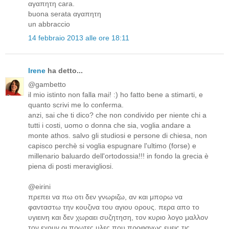
αγαπητη cara.
buona serata αγαπητη
un abbraccio
14 febbraio 2013 alle ore 18:11
Irene
ha detto...
@gambetto
il mio istinto non falla mai! :) ho fatto bene a stimarti, e
quanto scrivi me lo conferma.
anzi, sai che ti dico? che non condivido per niente chi a
tutti i costi, uomo o donna che sia, voglia andare a
monte athos. salvo gli studiosi e persone di chiesa, non
capisco perchè si voglia espugnare l'ultimo (forse) e
millenario baluardo dell'ortodossia!!! in fondo la grecia è
piena di posti meravigliosi.
@eirini
πρεπει να πω οτι δεν γνωριζω, αν και μπορω να
φανταστω την κουζινα του αγιου ορους. περα απο το
υγιεινη και δεν χωραει συζητηση, τον κυριο λογο μαλλον
τον εχουν οι πρωτες υλες που προφανως εμεις τις