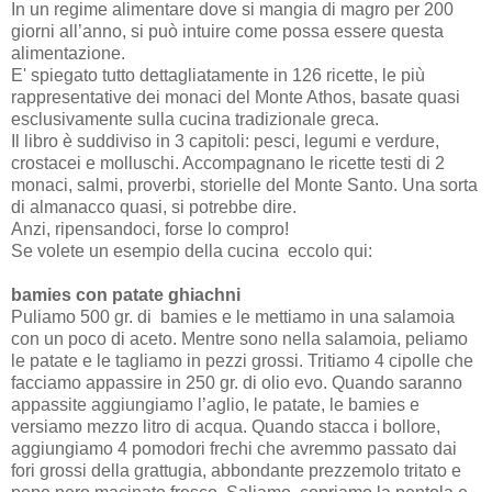
In un regime alimentare dove si mangia di magro per 200
giorni all’anno, si può intuire come possa essere questa
alimentazione.
E' spiegato tutto dettagliatamente in 126 ricette, le più
rappresentative dei monaci del Monte Athos, basate quasi
esclusivamente sulla cucina tradizionale greca.
Il libro è suddiviso in 3 capitoli: pesci, legumi e verdure,
crostacei e molluschi. Accompagnano le ricette testi di 2
monaci, salmi, proverbi, storielle del Monte Santo. Una sorta
di almanacco quasi, si potrebbe dire.
Anzi, ripensandoci, forse lo compro!
Se volete un esempio della cucina eccolo qui:
bamies con patate ghiachni
Puliamo 500 gr. di bamies e le mettiamo in una salamoia
con un poco di aceto. Mentre sono nella salamoia, peliamo
le patate e le tagliamo in pezzi grossi. Tritiamo 4 cipolle che
facciamo appassire in 250 gr. di olio evo. Quando saranno
appassite aggiungiamo l’aglio, le patate, le bamies e
versiamo mezzo litro di acqua. Quando stacca i bollore,
aggiungiamo 4 pomodori frechi che avremmo passato dai
fori grossi della grattugia, abbondante prezzemolo tritato e