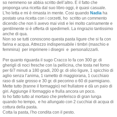
so nemmeno se abbia scritto dell’altro. E il fatto che
proponga una ricetta dal suo libro oggi, è quasi casuale.
L’ho letta e mi è rimasta in mente. Cosi quando
Nadia
ha
postato una ricetta con i corzetti, ho scritto un commento
dicendo che non li avevo mai visti e lei molto carinamente e
gentilmente si è offerta di spedirmeli. La ringrazio tantissimo
anche di qua.
Non so se tutti conoscono questa pasta ligure che si fa con
farina e acqua. Attrezzo indispensabile i timbri (maschio e
femmina) per imprimere i disegni e personalizzarli.
Per quanto riguarda il sugo Cracco lo fa con 300 gr. di
gherigli di noci fresche con la pellicina, che tosta nel forno
per 6/7 minuti a 180 gradi, 200 gr. di olio ligure, 1 spicchio di
aglio senza l’anima, 1 rametto di maggiorana, 1 cucchiaio
raso di sale grosso e 30 gr. di pecorino o 60 di parmigiano.
Mette tutto (tranne il formaggio) nel frullatore e dà un paio di
giri. Aggiunge il formaggio e frulla ancora un poco.
Io ho fatto tutto al mortaio che preferisco di gran lunga
quando ho tempo, e ho allungato con 2 cucchiai di acqua di
cottura della pasta.
Cotta la pasta, l'ho condita con il pesto.