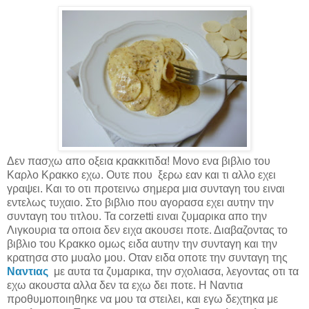
Δεν πασχω απο οξεια κρακκιτιδα! Μονο ενα βιβλιο του
Καρλο Κρακκο εχω.
O
υτε που ξερω εαν και τι αλλο εχει
γραψει. Και το οτι προτεινω σημερα μια συνταγη του ειναι
εντελως τυχαιο. Στο βιβλιο που αγορασα εχει αυτην την
συνταγη του τιτλου. Τα
corzetti
ειναι ζυμαρικα απο την
Λιγκουρια τα οποια δεν ειχα ακουσει ποτε. Διαβαζοντας το
βιβλιο του Κρακκο ομως ειδα αυτην την συνταγη και την
κρατησα στο μυαλο μου. Οταν ειδα οποτε την συνταγη της
Ναντιας
με αυτα τα ζυμαρικα, την σχολιασα, λεγοντας οτι τα
εχω ακουστα αλλα δεν τα εχω δει ποτε. Η Ναντια
προθυμοποιηθηκε να μου τα στειλει, και εγω δεχτηκα με