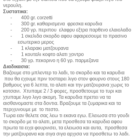
νερουλη.
Συστατικα
:
-
400
gr.
c
orzetti
-
300 gr.
καθαρισμενα φρεσκα καρυδια
-
200 γρ. περιπου ελαφρυ εξτρα παρθενο ελαιολαδο
-
1 σκελιδα σκορδο αφου αφαιρεσουμε το πρασινο
εσωτερικο μερος
-
1 κλαρακι ματζουρανα
-
1 κουταλι κοφτο αλατι χοντρο
-
30 γρ. πεκορινο η 60 γρ. παρμεζανα
Διαδικασια:
Βαζουμε στο μπλεντερ το λαδι, το σκορδο και τα καρυδια
που θα εχουμε πριν τοσταρει λιγο στον φουρνο στους 180
βαθμους για 6 λεπτα, το αλατι και την ματζουρανα χωρις το
κοτσανι. Χτυπαμε 2 / 3 φορες, προσθετουμε το τυρι και
χτυπαμε λιγο λιγο ακομη. Τα καρυδια πρεπει να τα
αισθανομαστε στα δοντια. Βραζουμε τα ζυμαρικα και τα
περιχυνουμε με το πεστο.
Τωρα εαν θελετε σας λεω τι εκανα εγω. Ελειωσα στο γουδι
το σκορδο με το αλατι, μετα προσθεσα τα καρυδια αφου
πρωτα τα ειχα φουρνισει, τα ελειωσα και αυτα, προσθεσα
την ματζουρανα και σιγα σιγα αρχισα να προσθετω το λαδι.