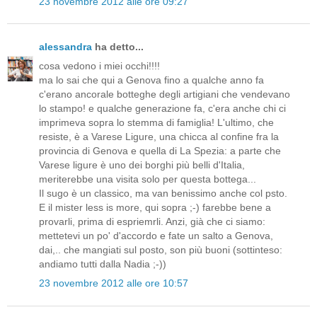
23 novembre 2012 alle ore 09:27
alessandra
ha detto...
cosa vedono i miei occhi!!!!
ma lo sai che qui a Genova fino a qualche anno fa
c'erano ancorale botteghe degli artigiani che vendevano
lo stampo! e qualche generazione fa, c'era anche chi ci
imprimeva sopra lo stemma di famiglia! L'ultimo, che
resiste, è a Varese Ligure, una chicca al confine fra la
provincia di Genova e quella di La Spezia: a parte che
Varese ligure è uno dei borghi più belli d'Italia,
meriterebbe una visita solo per questa bottega...
Il sugo è un classico, ma van benissimo anche col psto.
E il mister less is more, qui sopra ;-) farebbe bene a
provarli, prima di espriemrli. Anzi, già che ci siamo:
mettetevi un po' d'accordo e fate un salto a Genova,
dai,.. che mangiati sul posto, son più buoni (sottinteso:
andiamo tutti dalla Nadia ;-))
23 novembre 2012 alle ore 10:57