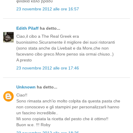
φιλακια καλο βραδυ
23 novembre 2012 alle ore 16:57
Edith Pilaff
ha detto...
Ciao,il cibo a The Real Greek era
buonissimo.Sicuramente il migliore dei suoi ristoranti
(sono stata anche da Livebait e da More,che non
facevano cibo greco.More penso sia ormai chiuso..)
A presto
23 novembre 2012 alle ore 17:46
Unknown
ha detto...
Ciao!!
Sono rimasta anch'io molto colpita da questa pasta che
non conoscevo e gli stampini per personalizzarli hanno
un fascino incredibile..
Mi sono copiata la ricetta del pesto che è ottimo!!
Buon w.e. !!! Roby
23 novembre 2012 alle ore 18:26