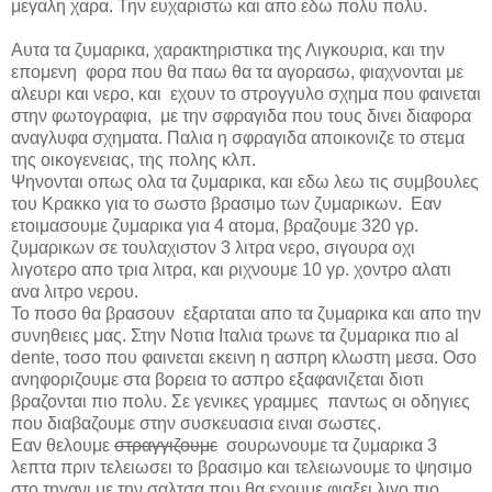
μεγαλη χαρα. Την ευχαριστω και απο εδω πολυ πολυ.
Αυτα τα ζυμαρικα, χαρακτηριστικα της Λιγκουρια, και την
επομενη φορα που θα παω θα τα αγορασω, φιαχνονται με
αλευρι και νερο, και εχουν το στρογγυλο σχημα που φαινεται
στην φωτογραφια, με την σφραγιδα που τους δινει διαφορα
αναγλυφα σχηματα. Παλια η σφραγιδα αποικονιζε το στεμα
της οικογενειας, της πολης κλπ.
Ψηνονται οπως ολα τα ζυμαρικα, και εδω λεω τις συμβουλες
του Κρακκο για το σωστο βρασιμο των ζυμαρικων. Εαν
ετοιμασουμε ζυμαρικα για 4 ατομα, βραζουμε 320 γρ.
ζυμαρικων σε τουλαχιστον 3 λιτρα νερο, σιγουρα οχι
λιγοτερο απο τρια λιτρα, και ριχνουμε 10 γρ. χοντρο αλατι
ανα λιτρο νερου.
Το ποσο θα βρασουν εξαρταται απο τα ζυμαρικα και απο την
συνηθειες μας. Στην Νοτια Ιταλια τρωνε τα ζυμαρικα πιο
al
dente
, τοσο που φαινεται εκεινη η ασπρη κλωστη μεσα. Οσο
ανηφοριζουμε στα βορεια το ασπρο εξαφανιζεται διοτι
βραζονται πιο πολυ. Σε γενικες γραμμες παντως οι οδηγιες
που διαβαζουμε στην συσκευασια ειναι σωστες.
Εαν θελουμε
στραγγιζουμε
σουρωνουμε τα ζυμαρικα 3
λεπτα πριν τελειωσει το βρασιμο και τελειωνουμε το ψησιμο
στο τηγανι με την σαλτσα που θα εχουμε φιαξει λιγο πιο