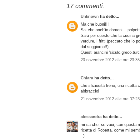
17 commenti:
Unknown
ha detto...
Ma che buoni!!!
Sai che anch'io domani....polpet
Sarà per questo che la cucina gre
verdure, i fritti (peccato che io 
dal soggiorno!!).
Questi arancini 'siculo.greco.turc
20 novembre 2012 alle ore 23:35
Chiara
ha detto...
che sfiziosità Irene, una ricetta
abbraccio!
21 novembre 2012 alle ore 07:23
alessandra
ha detto...
mi sa che, se vuoi, con questa ri
ricetta di Roberta, come mi sembra
:-)