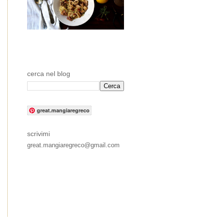
cerca nel blog
great.mangiaregreco
scrivimi
great.mangiaregreco@gmail.com