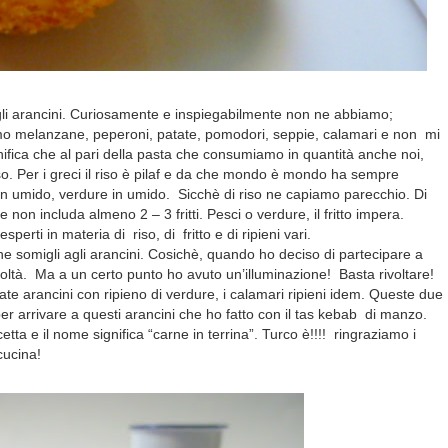
gli arancini. Curiosamente e inspiegabilmente non ne abbiamo;
mo melanzane, peperoni, patate, pomodori, seppie, calamari e non
mi
gnifica che al pari della pasta che consumiamo in quantità anche noi,
o. Per i greci il riso è pilaf e da che mondo è mondo ha sempre
in umido, verdure in umido.
Sicchè di riso ne capiamo parecchio. Di
e non includa almeno 2 – 3 fritti. Pesci o verdure, il fritto impera.
erti in materia di riso, di fritto e di ripieni vari.
e somigli agli arancini. Cosichè, quando ho deciso di partecipare a
coltà.
Ma a un certo punto ho avuto un’illuminazione!
Basta rivoltare!
ate arancini con ripieno di verdure, i calamari ripieni idem. Queste due
per arrivare a questi arancini che ho fatto con il tas kebab
di manzo.
cetta e il nome significa “carne in terrina”. Turco è!!!! ringraziamo i
cucina!