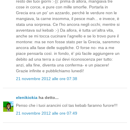
resto dei tuoi giorni :-)): prima di allora, mangiava tre
cose in corce, e pure con mille smorfie. Portarla in
Grecia era un po' un azzardo, perchè le verdure non le
mangiava, la carne insomma, il pesce mah... e invece, è
stata una sorpresa. Ce l'ho ancora negli occhi, mentre si
avventava sul kebab :-) Da allora, è tutta un'altra vita,
anche se mi tocca cucinare l'agnello e se lo trovo pure il
montone: ma se non fosse stato per la Grecia, saremmo
ancora alla fase delle suppliche. O forse no- ma a me
piace pensarla così. in fondo, è' più facile aggiungere un
debito ad una terra a cui devi riconoscenza per tutto:
anzi, alla fine, diventa una conferma- e un piacere!
Grazie infinite e pubblichiamo lunedì!
21 novembre 2012 alle ore 07:38
elenikiokia
ha detto...
Penso che i tuoi arancini col tas kebab faranno furore!!!
21 novembre 2012 alle ore 07:49