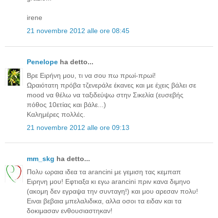
irene
21 novembre 2012 alle ore 08:45
Penelope
ha detto...
Βρε Ειρήνη μου, τι να σου πω πρωί-πρωί!
Ωραιότατη πρόβα τζενεράλε έκανες και με έχεις βάλει σε
mood να θέλω να ταξιδεύψω στην Σικελία (ευσεβής
πόθος 10ετίας και βάλε...)
Καλημέρες πολλές.
21 novembre 2012 alle ore 09:13
mm_skg
ha detto...
Πολυ ωραια ιδεα τα arancini με γεμιση τας κεμπαπ
Ειρηνη μου! Εφτιαξα κι εγω arancini πριν κανα διμηνο
(ακομη δεν εγραψα την συνταγη!) και μου αρεσαν πολυ!
Ειναι βεβαια μπελαλιδικα, αλλα οσοι τα ειδαν και τα
δοκιμασαν ενθουσιαστηκαν!