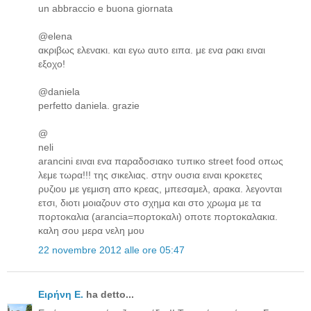
un abbraccio e buona giornata
@elena
ακριβως ελενακι. και εγω αυτο ειπα. με ενα ρακι ειναι
εξοχο!
@daniela
perfetto daniela. grazie
@
neli
arancini ειναι ενα παραδοσιακο τυπικο street food οπως
λεμε τωρα!!! της σικελιας. στην ουσια ειναι κροκετες
ρυζιου με γεμιση απο κρεας, μπεσαμελ, αρακα. λεγονται
ετσι, διοτι μοιαζουν στο σχημα και στο χρωμα με τα
πορτοκαλια (arancia=πορτοκαλι) οποτε πορτοκαλακια.
καλη σου μερα νελη μου
22 novembre 2012 alle ore 05:47
Ειρήνη Ε.
ha detto...