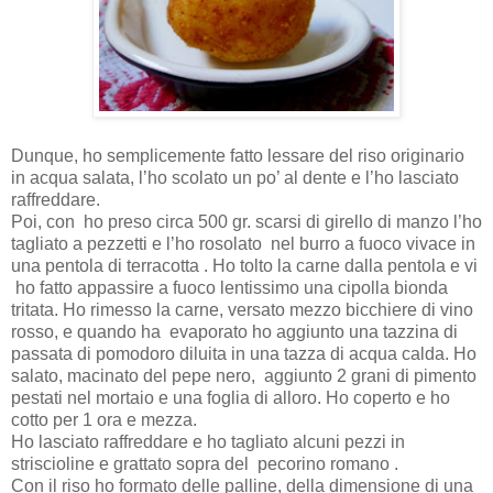
Dunque, ho semplicemente fatto lessare del riso originario
in acqua salata, l’ho scolato un po’ al dente e l’ho lasciato
raffreddare.
Poi, con ho preso circa 500 gr. scarsi di girello di manzo l’ho
tagliato a pezzetti e l’ho rosolato nel burro a fuoco vivace in
una pentola di terracotta . Ho tolto la carne dalla pentola e vi
ho fatto appassire a fuoco lentissimo una cipolla bionda
tritata. Ho rimesso la carne, versato mezzo bicchiere di vino
rosso, e quando ha evaporato ho aggiunto una tazzina di
passata di pomodoro diluita in una tazza di acqua calda. Ho
salato, macinato del pepe nero, aggiunto 2 grani di pimento
pestati nel mortaio e una foglia di alloro. Ho coperto e ho
cotto per 1 ora e mezza.
Ho lasciato raffreddare e ho tagliato alcuni pezzi in
striscioline e grattato sopra del pecorino romano .
Con il riso ho formato delle palline, della dimensione di una