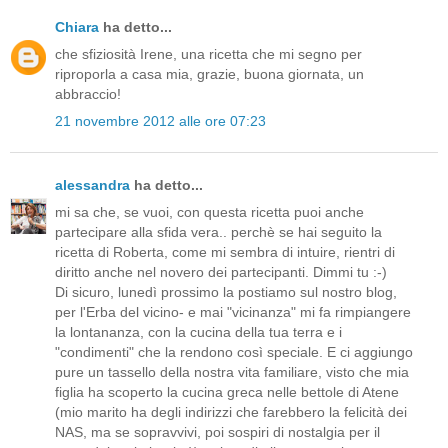
Chiara
ha detto...
che sfiziosità Irene, una ricetta che mi segno per
riproporla a casa mia, grazie, buona giornata, un
abbraccio!
21 novembre 2012 alle ore 07:23
alessandra
ha detto...
mi sa che, se vuoi, con questa ricetta puoi anche
partecipare alla sfida vera.. perchè se hai seguito la
ricetta di Roberta, come mi sembra di intuire, rientri di
diritto anche nel novero dei partecipanti. Dimmi tu :-)
Di sicuro, lunedì prossimo la postiamo sul nostro blog,
per l'Erba del vicino- e mai "vicinanza" mi fa rimpiangere
la lontananza, con la cucina della tua terra e i
"condimenti" che la rendono così speciale. E ci aggiungo
pure un tassello della nostra vita familiare, visto che mia
figlia ha scoperto la cucina greca nelle bettole di Atene
(mio marito ha degli indirizzi che farebbero la felicità dei
NAS, ma se sopravvivi, poi sospiri di nostalgia per il