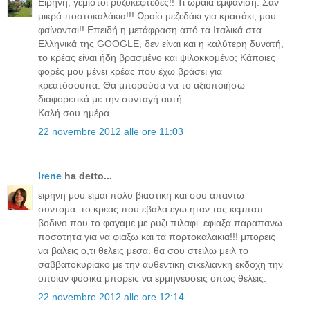
Ειρήνη, γεμιστοί ρυζοκεφτέδες!! Τι ωραία εμφάνιση. Σαν
μικρά ποστοκαλάκια!!! Ωραίο μεζεδάκι για κρασάκι, μου
φαίνονται!! Επειδή η μετάφραση από τα Ιταλικά στα
Ελληνικά της GOOGLE, δεν είναι και η καλύτερη δυνατή,
το κρέας είναι ήδη βρασμένο και ψιλοκκομένο; Κάποιες
φορές μου μένει κρέας που έχω βράσει για
κρεατόσουπα. Θα μπορούσα να το αξιοποιήσω
διαφορετικά με την συνταγή αυτή.
Καλή σου ημέρα.
22 novembre 2012 alle ore 11:03
Irene
ha detto...
ειρηνη μου ειμαι πολυ βιαστικη και σου απαντω
συντομα. το κρεας που εβαλα εγω ηταν τας κεμπαπ
βοδινο που το φαγαμε με ρυζι πιλαφι. εφιαξα παραπανω
ποσοτητα για να φιαξω και τα πορτοκαλακια!!! μπορεις
να βαλεις ο,τι θελεις μεσα. θα σου στειλω μειλ το
σαββατοκυριακο με την αυθεντικη σικελιανκη εκδοχη την
οποιαν φυσικα μπορεις να ερμηνευσεις οπως θελεις.
22 novembre 2012 alle ore 12:14