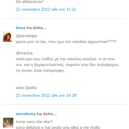
Un abbaraccio!
21 novembre 2012 alle ore 11:11
Irene
ha detto...
@penelope
εμενα μου τα λες, που εχω την σικελικη αρρωστεια????
@marina
καλα,εγω εχω παθος με την σικελικη κουζινα. τι να σου
πω. και η ζαχαροπλαστικη, παρολο που δεν πολυψαχνω
τα γλυκα, ειναι πανεμορφη.
καλο βραδυ
21 novembre 2012 alle ore 16:28
annaferna
ha detto...
Irene cara che dire?
sono deliziosi e hai avuto una idea a me molto