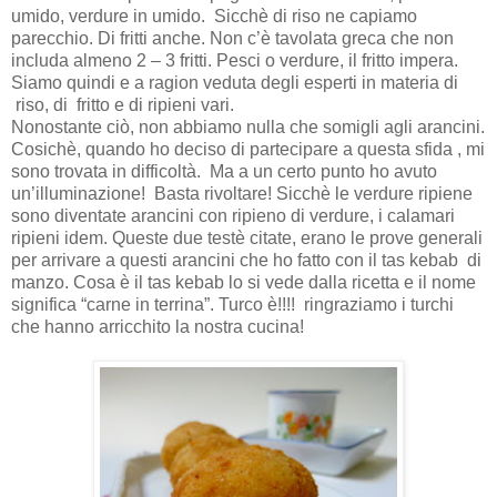
umido, verdure in umido.
Sicchè di riso ne capiamo
parecchio. Di fritti anche. Non c’è tavolata greca che non
includa almeno 2 – 3 fritti. Pesci o verdure, il fritto impera.
Siamo quindi e a ragion veduta degli esperti in materia di
riso, di fritto e di ripieni vari.
Nonostante ciò, non abbiamo nulla che somigli agli arancini.
Cosichè, quando ho deciso di partecipare a questa sfida , mi
sono trovata in difficoltà.
Ma a un certo punto ho avuto
un’illuminazione!
Basta rivoltare! Sicchè le verdure ripiene
sono diventate arancini con ripieno di verdure, i calamari
ripieni idem. Queste due testè citate, erano le prove generali
per arrivare a questi arancini che ho fatto con il tas kebab
di
manzo. Cosa è il tas kebab lo si vede dalla ricetta e il nome
significa “carne in terrina”. Turco è!!!! ringraziamo i turchi
che hanno arricchito la nostra cucina!