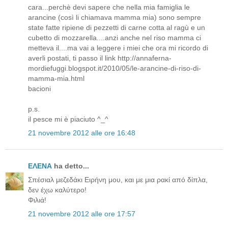
cara...perchè devi sapere che nella mia famiglia le
arancine (così li chiamava mamma mia) sono sempre
state fatte ripiene di pezzetti di carne cotta al ragù e un
cubetto di mozzarella....anzi anche nel riso mamma ci
metteva il....ma vai a leggere i miei che ora mi ricordo di
averli postati, ti passo il link http://annaferna-
mordiefuggi.blogspot.it/2010/05/le-arancine-di-riso-di-
mamma-mia.html
bacioni
p.s.
il pesce mi è piaciuto ^_^
21 novembre 2012 alle ore 16:48
ΕΛΕΝΑ
ha detto...
Σπέσιαλ μεζεδάκι Ειρήνη μου, και με μια ρακί από δίπλα,
δεν έχω καλύτερο!
Φιλιά!
21 novembre 2012 alle ore 17:57