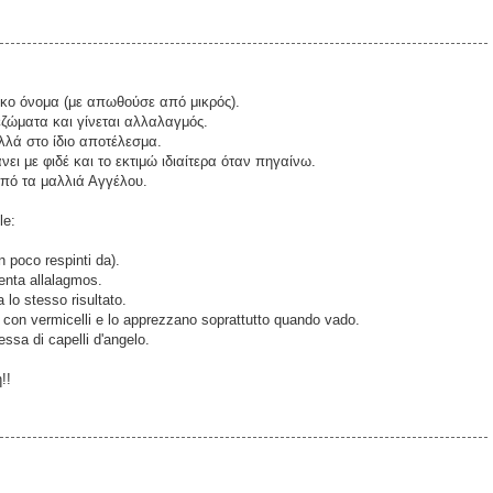
ικο όνομα (με απωθούσε από μικρός).
ώματα και γίνεται αλλαλαγμός.
λλά στο ίδιο αποτέλεσμα.
νει με φιδέ και το εκτιμώ ιδιαίτερα όταν πηγαίνω.
από τα μαλλιά Αγγέλου.
le:
n poco respinti da).
venta allalagmos.
lo stesso risultato.
a con vermicelli e lo apprezzano soprattutto quando vado.
ssa di capelli d'angelo.
!!