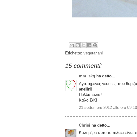
Etichette:
vegetariani
15 commenti:
mm_skg
ha detto...
Αγαπημενες γευσεις, που θυμιζο
anellini!
Πολλα φιλια!
Καλο Σ/Κ!
21 settembre 2012 alle ore 09:10
Chrisi
ha detto...
Καλημέρα αυτο το πιλαφι είναι 