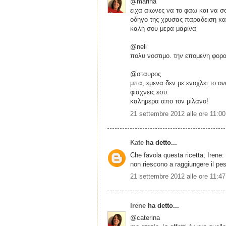
@marina
ειχα αιωνες να το φαω και να σο
οδηγο της χρυσας παραδειση κα
καλη σου μερα μαρινα
@neli
πολυ νοστιμο. την επομενη φορα
@σταυρος
μπα, εμενα δεν με ενοχλει το ο
φιαχνεις εσυ.
καλημερα απο τον μιλανο!
21 settembre 2012 alle ore 11:00
Kate
ha detto...
Che favola questa ricetta, Irene:
non riescono a raggiungere il pe
21 settembre 2012 alle ore 11:47
Irene
ha detto...
@caterina