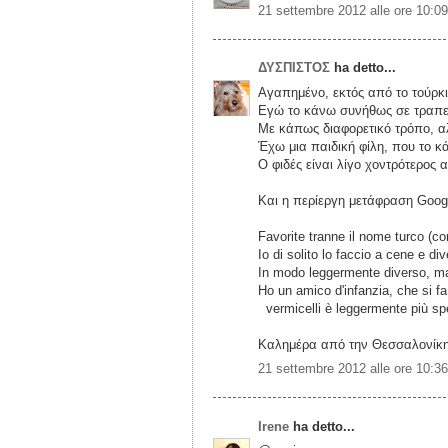
21 settembre 2012 alle ore 10:09
ΔΥΣΠΙΣΤΟΣ
ha detto...
Αγαπημένο, εκτός από το τούρκ
Εγώ το κάνω συνήθως σε τραπεζ
Με κάπως διαφορετικό τρόπο, α
Έχω μια παιδική φίλη, που το κά
Ο φιδές είναι λίγο χοντρότερος 
Και η περίεργη μετάφραση Goog
Favorite tranne il nome turco (co
Io di solito lo faccio a cene e di
In modo leggermente diverso, ma 
Ho un amico d'infanzia, che si f
vermicelli è leggermente più spe
Καλημέρα από την Θεσσαλονίκη
21 settembre 2012 alle ore 10:36
Irene
ha detto...