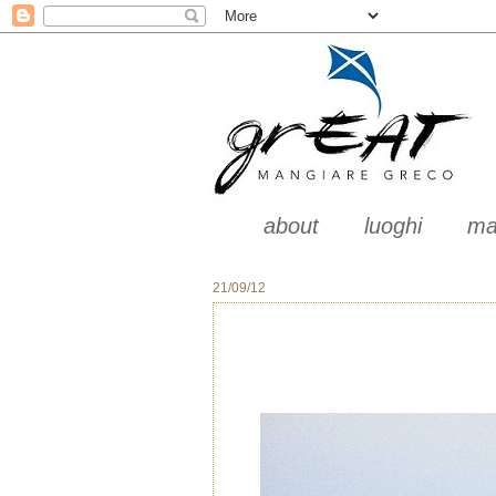
about
luoghi
ma
21/09/12