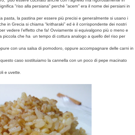
burro, può essere cucinato anche con l'agnello ma rigorosamente in
ignifica "riso alla persiana" perchè "acem" era il nome dei persiani in
e la pasta, la pastina per essere più precisi e generalmente si usano i
che in Grecia si chiama “kritharaki” ed è il corrispondente dei nostri
ani per vedere l’effetto che fa! Ovviamente si equivalgono più o meno e
a piccola che ha un tempo di cottura analogo a quello del riso per
oppure con una salsa di pomodoro, oppure accompagnare delle carni in
 questo caso sostituiamo la cannella con un poco di pepe macinato
li e uvette.