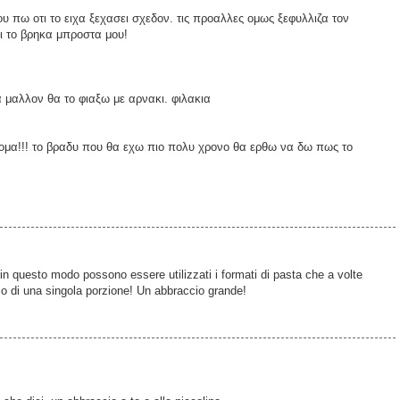
υ πω οτι το ειχα ξεχασει σχεδον. τις προαλλες ομως ξεφυλλιζα τον
ι το βρηκα μπροστα μου!
 μαλλον θα το φιαξω με αρνακι. φιλακια
νομα!!! το βραδυ που θα εχω πιο πολυ χρονο θα ερθω να δω πως το
 in questo modo possono essere utilizzati i formati di pasta che a volte
so di una singola porzione! Un abbraccio grande!