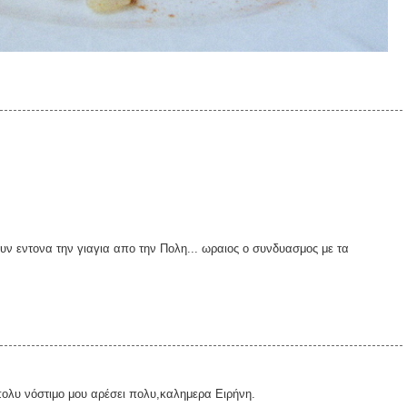
υν εντονα την γιαγια απο την Πολη... ωραιος ο συνδυασμος με τα
πολυ νόστιμο μου αρέσει πολυ,καλημερα Ειρήνη.