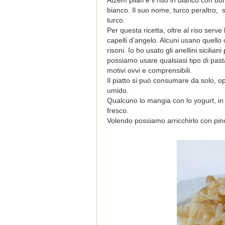
Atzem pilafi è il riso in bianco con 
bianco. Il suo nome, turco peraltro, s
turco.
Per questa ricetta, oltre al riso serv
capelli d’angelo. Alcuni usano quello 
risoni. Io ho usato gli anellini sicili
possiamo usare qualsiasi tipo di past
motivi ovvi e comprensibili.
Il piatto si può consumare da solo, 
umido.
Qualcuno lo mangia con lo yogurt, in
fresco.
Volendo possiamo arricchirlo con pino