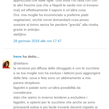
apprezzata che dalle figlie. Una volta l'ho fatta con con
le alici fresche (sai che a Napoli le sarde non si trovano
mai) ed effettivamente il sapore è un'altra cosa.
Ora: mia moglie ha incominciato a preferire piatti
vegetariani, sicchè vorrei domandarti cosa posso
sostuire al tonno senza far perdere "grecità" alla ricetta.
grazie in anticipo
stef@no
28 gennaio 2018 alle ore 17:47
Irene
ha detto...
@stefano
la versione più diffusa dello sfouggato è con le zucchine
e se tua moglie non ha escluso i latticini puoi aggiungere
della feta. uova e feta sono un abbinamento a mio
parere strepitoso.
fagiolini e patate sono un'altra possibilità da
considerare.
dato che siamo in inverno tenderei a escludere i
fagiolini, e opterei per le zucchine che anche se sono
primaverili estive è più facile trovarle decenti rispetto ai