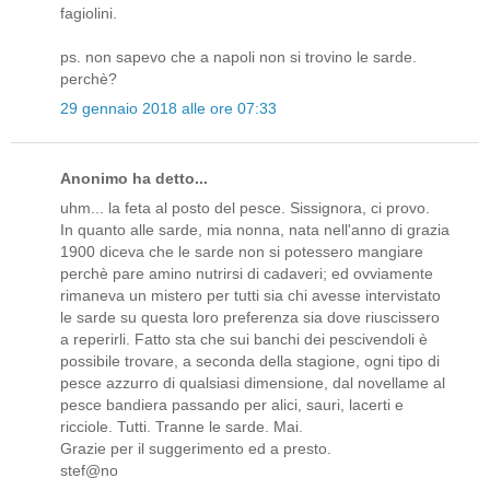
fagiolini.
ps. non sapevo che a napoli non si trovino le sarde.
perchè?
29 gennaio 2018 alle ore 07:33
Anonimo ha detto...
uhm... la feta al posto del pesce. Sissignora, ci provo.
In quanto alle sarde, mia nonna, nata nell'anno di grazia
1900 diceva che le sarde non si potessero mangiare
perchè pare amino nutrirsi di cadaveri; ed ovviamente
rimaneva un mistero per tutti sia chi avesse intervistato
le sarde su questa loro preferenza sia dove riuscissero
a reperirli. Fatto sta che sui banchi dei pescivendoli è
possibile trovare, a seconda della stagione, ogni tipo di
pesce azzurro di qualsiasi dimensione, dal novellame al
pesce bandiera passando per alici, sauri, lacerti e
ricciole. Tutti. Tranne le sarde. Mai.
Grazie per il suggerimento ed a presto.
stef@no