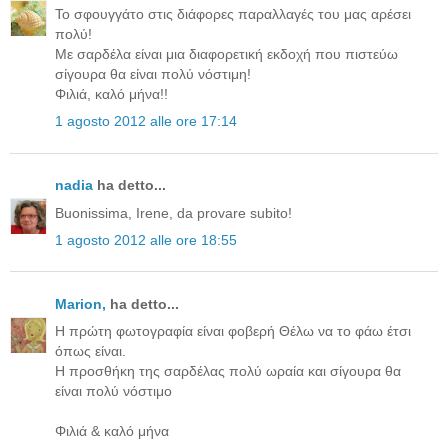
Το σφουγγάτο στις διάφορες παραλλαγές του μας αρέσει
πολύ!
Με σαρδέλα είναι μια διαφορετική εκδοχή που πιστεύω
σίγουρα θα είναι πολύ νόστιμη!
Φιλιά, καλό μήνα!!
1 agosto 2012 alle ore 17:14
nadia
ha detto...
Buonissima, Irene, da provare subito!
1 agosto 2012 alle ore 18:55
Μarion,
ha detto...
Η πρώτη φωτογραφία είναι φοβερή Θέλω να το φάω έτσι
όπως είναι.
Η προσθήκη της σαρδέλας πολύ ωραία και σίγουρα θα
είναι πολύ νόστιμο
Φιλιά & καλό μήνα