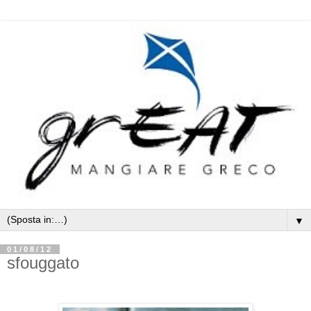
▼
01/08/12
sfouggato