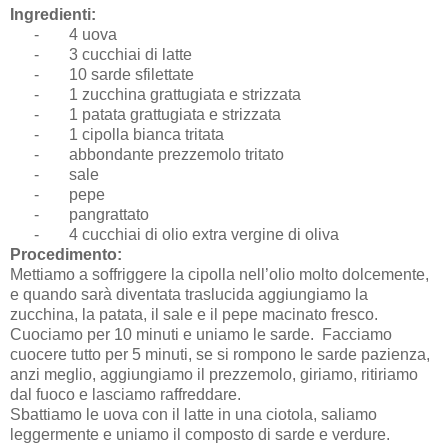
Ingredienti:
-
4 uova
-
3 cucchiai di latte
-
10 sarde sfilettate
-
1 zucchina grattugiata e strizzata
-
1 patata grattugiata e strizzata
-
1 cipolla bianca tritata
-
abbondante prezzemolo tritato
-
sale
-
pepe
-
pangrattato
-
4 cucchiai di olio extra vergine di oliva
Procedimento:
Mettiamo a soffriggere la cipolla nell’olio molto dolcemente,
e quando sarà diventata traslucida aggiungiamo la
zucchina, la patata, il sale e il pepe macinato fresco.
Cuociamo per 10 minuti e uniamo le sarde. Facciamo
cuocere tutto per 5 minuti, se si rompono le sarde pazienza,
anzi meglio, aggiungiamo il prezzemolo, giriamo, ritiriamo
dal fuoco e lasciamo raffreddare.
Sbattiamo le uova con il latte in una ciotola, saliamo
leggermente e uniamo il composto di sarde e verdure.