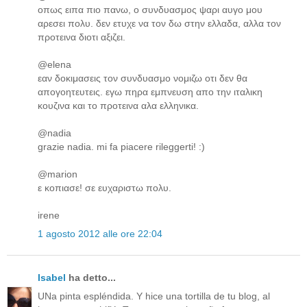
οπως ειπα πιο πανω, ο συνδυασμος ψαρι αυγο μου
αρεσει πολυ. δεν ετυχε να τον δω στην ελλαδα, αλλα τον
προτεινα διοτι αξιζει.
@elena
εαν δοκιμασεις τον συνδυασμο νομιζω οτι δεν θα
απογοητευτεις. εγω πηρα εμπνευση απο την ιταλικη
κουζινα και το προτεινα αλα ελληνικα.
@nadia
grazie nadia. mi fa piacere rileggerti! :)
@marion
ε κοπιασε! σε ευχαριστω πολυ.
irene
1 agosto 2012 alle ore 22:04
Isabel
ha detto...
UNa pinta espléndida. Y hice una tortilla de tu blog, al