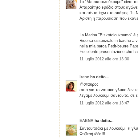
Το "Μπισκοτολούκουμο" είναι το
Απαραίτητο εφόδιο στους αγώνες
και πάντα έχω στο σκάφος Πτι-
Άριστη η παρουσίαση που έκανε
___________________________
La Marina "Biskotoloukoumo" è 
Risorsa essenziale in barche a v
nella mia barca Petit-beurre Pap
Eccellente presentazione che hai
11 luglio 2012 alle ore 13:00
Irene
ha detto...
@σταυρος
αυτο για το ναυτικο γλυκο δεν τ
λεγαμε λουκουμι σαντουιτς. σε 
11 luglio 2012 alle ore 13:47
ΕΛΕΝΑ
ha detto...
Σαντουιτσάκι με λουκούμι, τι γλ
Φοβερή ιδέα!!!