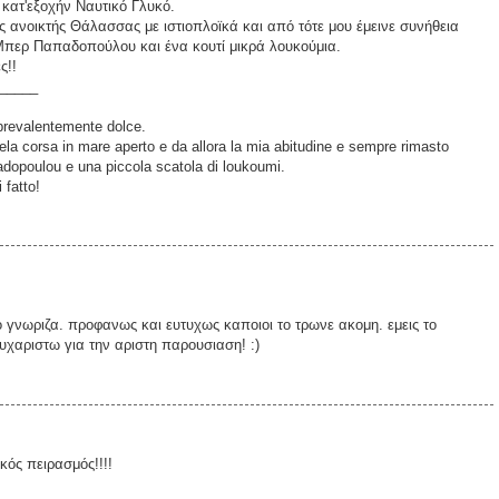
 κατ'εξοχήν Ναυτικό Γλυκό.
 ανοικτής Θάλασσας με ιστιοπλοϊκά και από τότε μου έμεινε συνήθεια
Μπερ Παπαδοπούλου και ένα κουτί μικρά λουκούμια.
ς!!
_____
prevalentemente dolce.
ela corsa in mare aperto e da allora la mia abitudine e sempre rimasto
adopoulou e una piccola scatola di loukoumi.
 fatto!
ο γνωριζα. προφανως και ευτυχως καποιοι το τρωνε ακομη. εμεις το
ευχαριστω για την αριστη παρουσιαση! :)
υκός πειρασμός!!!!