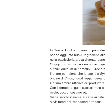
In Grecia il loukoumi arrivò i primi d
hanno aggiunto nuovi ingredienti alla r
nella pasticcieria greca diventandone
Oggigiorno si prepara un po’ ovunque,
sutzuk loukoum di Komotini (Grecia no
Il primo pentolone che lo ospitò a Syro
origine di Chios, i quali aggiungevan
Il primo timbro ufficiale di “produtt
Con il tempo, ai gusti classici, rosa e
miele, cocco, sesamo etc.
Viene servito insieme al caffè ai cafè 
ai visitatori dei monasteri ortodossi .