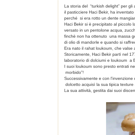
La storia del “turkish delight” per g
il pasticciere Haci Bekir, ha inventa
perché si era rotto un dente mangia
Haci Bekir si è precipitato al piccolo
versato in un pentolone acqua, zucch
finchè non ha ottenuto una massa g
di olio di mandorle e quando si raffre
Era nato il rahat loukoum, che valse a
Storicamente, Haci Bekir partì nel 17
laboratorio di dolciumi e loukoum a Ba
I suoi loukoum sono presto entrati nell
morbido”!
Successivamente e con l'invenzione deg
dolcetto acquisì la sua tipica texture
La sua attività, gestita dai suoi disce