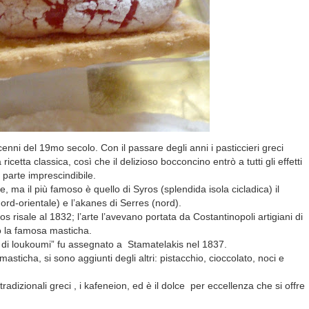
ecenni del 19mo secolo. Con il passare degli anni i pasticcieri greci
icetta classica, così che il delizioso bocconcino entrò a tutti gli effetti
 parte imprescindibile.
 ma il più famoso è quello di Syros (splendida isola cicladica) il
rd-orientale) e l’akanes di Serres (nord).
s risale al 1832; l’arte l’avevano portata da Costantinopoli artigiani di
o la famosa masticha.
ore di loukoumi” fu assegnato a Stamatelakis nel 1837.
 masticha, si sono aggiunti degli altri: pistacchio, cioccolato, noci e
tradizionali greci , i kafeneion, ed è il dolce per eccellenza che si offre