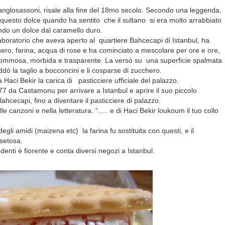
li anglosassoni, risale alla fine del 18mo secolo. Secondo una leggenda,
to questo dolce quando ha sentito che il sultano si era molto arrabbiato
ndo un dolce dal caramello duro.
 laboratorio che aveva aperto al quartiere Bahcecapi di Istanbul, ha
ero, farina, acqua di rose e ha cominciato a mescolare per ore e ore,
ommosa, morbida e trasparente. La versò su una superficie spalmata
ddò la taglio a bocconcini e li cosparse di zucchero.
 Haci Bekir la carica di pasticciere ufficiale del palazzo.
77 da Castamonu per arrivare a Istanbul e aprire il suo piccolo
hcecapi, fino a diventare il pasticciere di palazzo.
e canzoni e nella letteratura. “..... e di Haci Bekir loukoum il tuo collo
li amidi (maizena etc) la farina fu sostituita con questi, e il
 setosa.
ndenti è fiorente e conta diversi negozi a Istanbul.