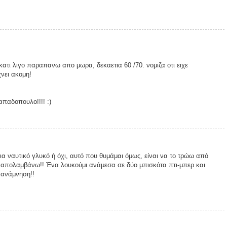
κατι λιγο παραπανω απο μωρα, δεκαετια 60 /70. νομιζα οτι ειχε
χνει ακομη!
παδοπουλο!!!! :)
για ναυτικό γλυκό ή όχι, αυτό που θυμάμαι όμως, είναι να το τρώω από
ο απολαμβάνω!! Ένα λουκούμι ανάμεσα σε δύο μπισκότα πτι-μπερ και
α ανάμνηση!!