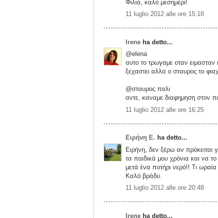
Φιλιά, καλό μεσημέρι!
11 luglio 2012 alle ore 15:18
Irene
ha detto...
@elena
αυτο το τρωγαμε οταν ειμασταν 
ξεχαστει αλλα ο σταυρος το φια
@σταυρος παλι
αντε, καναμε διαφημηση στον πα
11 luglio 2012 alle ore 16:25
Ειρήνη Ε.
ha detto...
Ειρήνη, δεν ξέρω αν πρόκειται 
τα παιδικά μου χρόνια και να τ
μετά ένα ποτήρι νερό!! Τι ωραί
Καλό βράδυ.
11 luglio 2012 alle ore 20:48
Irene
ha detto...