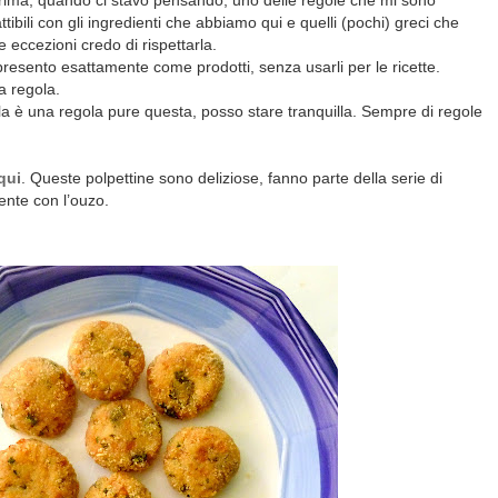
 prima, quando ci stavo pensando, uno delle regole che mi sono
ttibili con gli ingredienti che abbiamo qui e quelli (pochi) greci che
 eccezioni credo di rispettarla.
i presento esattamente come prodotti, senza usarli per le ricette.
a regola.
la è una regola pure questa, posso stare tranquilla. Sempre di regole
qui
. Queste polpettine sono deliziose, fanno parte della serie di
nte con l’ouzo.