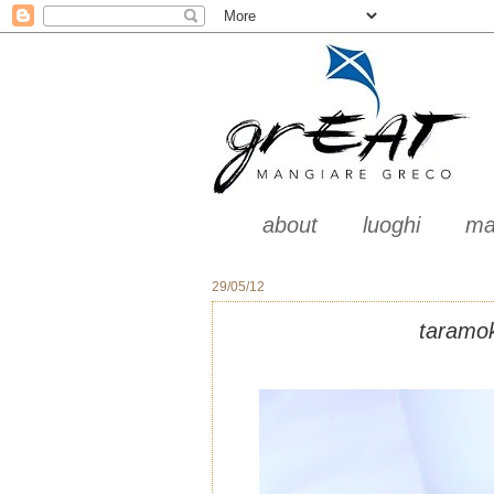
about
luoghi
ma
29/05/12
taramok