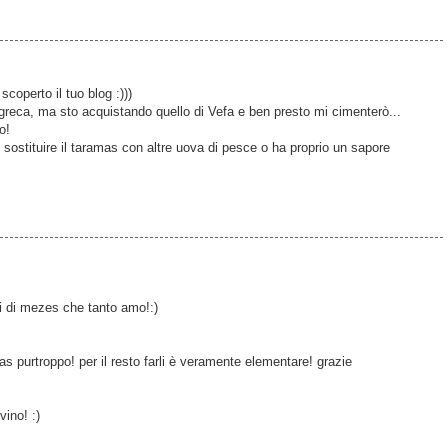
coperto il tuo blog :)))
reca, ma sto acquistando quello di Vefa e ben presto mi cimenterò...
o!
sostituire il taramas con altre uova di pesce o ha proprio un sapore
ini di mezes che tanto amo!:)
amas purtroppo! per il resto farli è veramente elementare! grazie
ino! :)