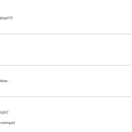
ine!!!!!
tine...
οχές!
νόστιμοι!