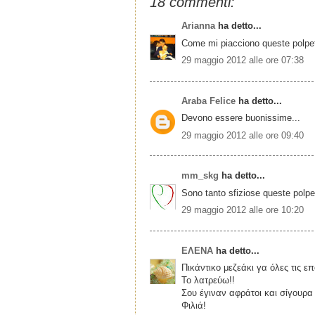
18 commenti:
Arianna
ha detto...
Come mi piacciono queste polpett
29 maggio 2012 alle ore 07:38
Araba Felice
ha detto...
Devono essere buonissime...
29 maggio 2012 alle ore 09:40
mm_skg
ha detto...
Sono tanto sfiziose queste polpet
29 maggio 2012 alle ore 10:20
ΕΛΕΝΑ
ha detto...
Πικάντικο μεζεάκι γα όλες τις επ
Το λατρεύω!!
Σου έγιναν αφράτοι και σίγουρα 
Φιλιά!