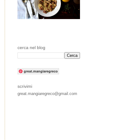
cerca nel blog
great.mangiaregreco
scrivimi
great.mangiaregreco@gmail.com