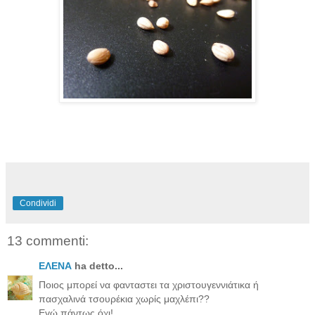
Condividi
13 commenti:
ΕΛΕΝΑ
ha detto...
Ποιος μπορεί να φανταστει τα χριστουγεννιάτικα ή
πασχαλινά τσουρέκια χωρίς μαχλέπι??
Εγώ πάντως όχι!