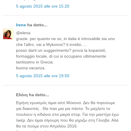
5 agosto 2015 alle ore 15:20
Irene
ha detto...
@elena
grazie. per quanto ne so, in italia è introvabile sia uno
che l'altro. vai a Mykonos? ti invidio.....
posso darti un suggerimento? prova la kopanistì,
formaggio locale, di cui si occupano ultimamente
tantissimo in Grecia.
buona vacanza.
5 agosto 2015 alle ore 19:50
Ελένη ha detto...
Ειρήνη εγωισμός έιμαι από Μύκονο. Δεν θα πιγενουμε
για διακοπές . Θα παο μια για πάντα. Το μαχλεπι το
πουλουν η ινδιάνοι στα μικρά στορ. Για την μαστίχα έχω
λικέρ. Δεν έιμαι σίγουρη που θα γηριζω στη Γένοβα. Αλά
θα τα πούμε στον Απριλίου 2016.