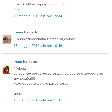
Καλό Σαββατοκύριακο Ειρήνη μου!
Φιλιά!
12 maggio 2012 alle ore 19:34
Lenia
ha detto...
E buonissimo!Buona Domenica,carina!
13 maggio 2012 alle ore 10:46
Irene
ha detto...
@elena
να σου πω ουτε εγω. ευτυχως που μου το στελνουν απο
την ελλαδα!!!!
καλο σαββατοκυριακο και σε εσενα
ειρηνη
13 maggio 2012 alle ore 11:31