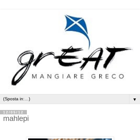
▼
12/05/12
mahlepi