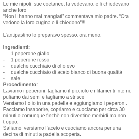
Le mie nipoti, sue coetanee, la vedevano, e li chiedevano
anche loro.
“Non li hanno mai mangiati” commentava mio padre. “Ora
vedono la loro cugina e li chiedono”!!!
L’antipastino lo preparavo spesso, ora meno.
Ingredienti:
-
1 peperone giallo
-
1 peperone rosso
-
qualche cucchiaio di olio evo
-
qualche cucchiaio di aceto bianco di buona qualità
-
sale
Procedimento:
Laviamo i peperoni, tagliamo il picciolo e i filamenti interni,
puliamo dai semi e tagliamo a strisce.
Versiamo l’olio in una padella e aggiungiamo i peperoni.
Facciamo insaporire, copriamo e cuociamo per circa 30
minuti o comunque finchè non diventino morbidi ma non
troppo.
Saliamo, versiamo l’aceto e cuociamo ancora per una
decina di minuti a padella scoperta.