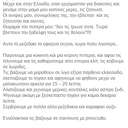
Μεχρι και στην Ελλαδα, οταν ερχομασταν για διακοπες και
μεναμε στην μαμα μου καποιες μερες, τις ζητουσε.
Οι ανιψιες μου, συνομιληκες της, την εβλεπαν και τις
ζητουσαν και εκεινες.
Θυμαμαι τον πατερα μου: “δεν τις τρωνε ποτε. Τωρα
βλεπουν την ξαδελφη τους και τις θελουν”!!!!
Αυτο το μεζεδακι το εφιαχνα συχνα, τωρα πολυ λιγοτερο..
Παιρνουμε μια κοκκινη και μια κιτρινη πιπερια, και αφου τις
πλυνουμε και τις καθαρισουμε απο σπορια κλπ, τις κοβουμε
σε λωριδες.
Τις βαζουμε να μαραθουν σε λιγο εξτρα παρθενο ελαιολαδο,
σκεπαζουμε το τηγανι και αφηνουμε να ψηθουν μεχρι να
μαλακωσουν αρκετα για 15 – 20 λεπτα.
Αλατιζουμε και ριχνουμε μερικες κουταλιες καλο ασπρο ξυδι.
Ψηνουμε ακομη με ξεσκεπαστο τηγανι για καμια δεκαρια
λεπτα.
Σερβιρουμε με πολλα αλλα μεζεδακια και καραφακι ουζο.
Εναλλακτικα τις βαζουμε σε σαντουιτς με
prosciutto
.