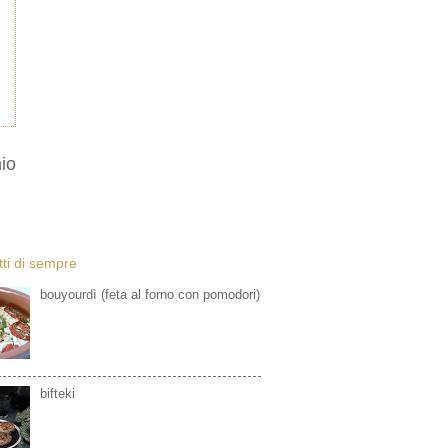
io
etti di sempre
bouyourdì (feta al forno con pomodori)
bifteki