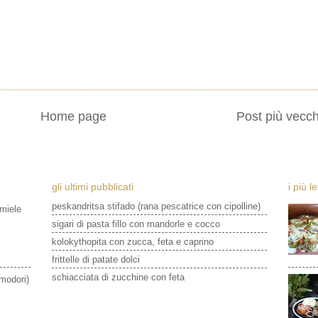
Home page
Post più vecch
gli ultimi pubblicati
i più l
peskandritsa stifado (rana pescatrice con cipolline)
 miele
sigari di pasta fillo con mandorle e cocco
kolokythopita con zucca, feta e caprino
frittelle di patate dolci
schiacciata di zucchine con feta
omodori)