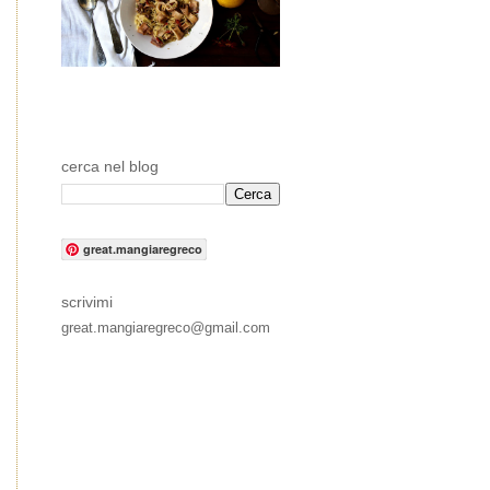
cerca nel blog
great.mangiaregreco
scrivimi
great.mangiaregreco@gmail.com