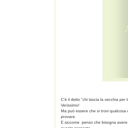
C’è il detto “chi lascia la vecchia pe
Verissimo!
Ma può essere che si trovi qualcosa d
provare.
E siccome penso che bisogna avere or