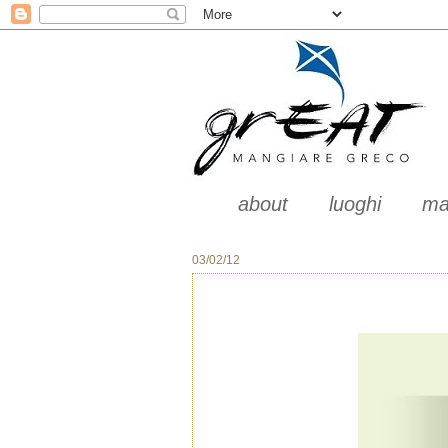
about
luoghi
ma
03/02/12