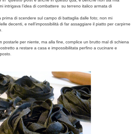
de in
questo post
e anche in questo quà, e benchè non sia mia
i intrigava l’idea di combattere
su terreno italico armata di
 prima di scendere sul campo di battaglia dalle foto; non mi
lle decenti, e nell’impossibilità di far assaggiare il piatto per carpirne
e.
postarle per niente, ma alla fine, complice un brutto mal di schiena
ostretto a restare a casa e impossibilitata perfino a cucinare e
 posto.