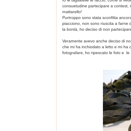
Io le tagliatelle le faccio, come si ve
consuetudine partecipare a contest, m
mattarello!
Purtroppo sono stata sconfitta ancora
piacciono, non sono riuscita a farne de
la bontà, ho deciso di non partecipar
Veramente avevo anche deciso di non 
che mi ha inchiodato a letto e mi ha c
fotografare, ho ripescato le foto e le