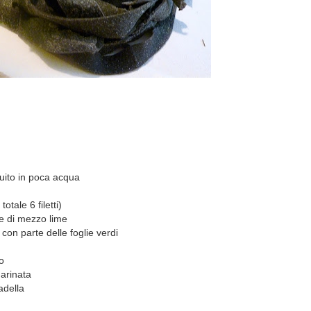
luito in poca acqua
 totale 6 filetti)
 e di mezzo lime
e con parte delle foglie verdi
o
marinata
adella