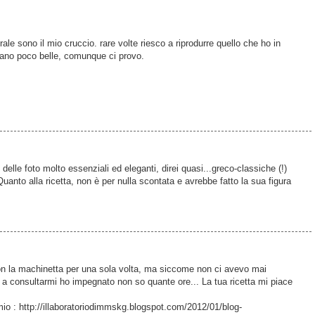
ale sono il mio cruccio. rare volte riesco a riprodurre quello che ho in
rano poco belle, comunque ci provo.
lle foto molto essenziali ed eleganti, direi quasi...greco-classiche (!)
Quanto alla ricetta, non è per nulla scontata e avrebbe fatto la sua figura
 con la machinetta per una sola volta, ma siccome non ci avevo mai
a consultarmi ho impegnato non so quante ore... La tua ricetta mi piace
o : http://illaboratoriodimmskg.blogspot.com/2012/01/blog-