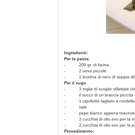
Ingredienti:
Per la pasta:
-
200 gr. di farina
-
2 uova piccole
-
1 bustina di nero di seppia di
Per il sugo
-
3 triglie di scoglio sfilettate (in
-
il succo di un’arancia piccola
-
1 cipollotto tagliato a rondell
-
sale
-
pepe bianco appena macinat
-
3 cucchiai di olio evo per la 
-
2 cucchiai di olio evo per la p
Procedimento: