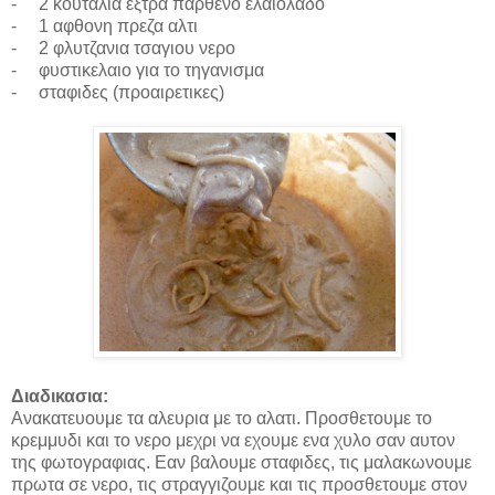
-
2 κουταλια εξτρα παρθενο ελαιολαδο
-
1 αφθονη πρεζα αλτι
-
2 φλυτζανια τσαγιου νερο
-
φυστικελαιο για το τηγανισμα
-
σταφιδες
(
προαιρετικες
)
Διαδικασια
:
Ανακατευουμε τα αλευρια με το αλατι. Προσθετουμε το
κρεμμυδι και το νερο μεχρι να εχουμε ενα χυλο σαν αυτον
της φωτογραφιας. Εαν βαλουμε σταφιδες, τις μαλακωνουμε
πρωτα σε νερο, τις στραγγιζουμε και τις προσθετουμε στον