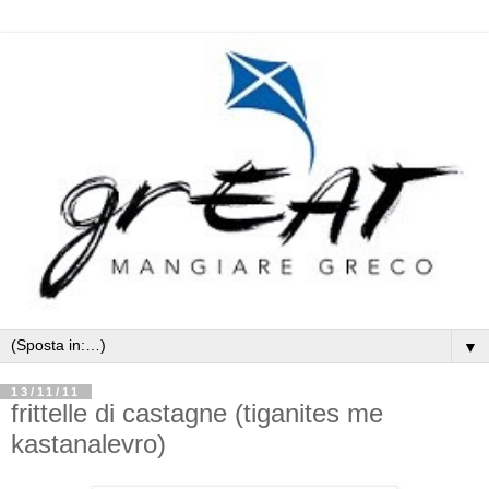
▼
13/11/11
frittelle di castagne (tiganites me
kastanalevro)