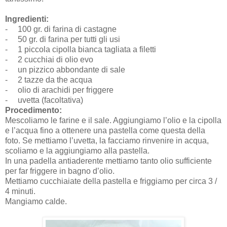
Ingredienti:
-
100 gr. di farina di castagne
-
50 gr. di farina per tutti gli usi
-
1 piccola cipolla bianca tagliata a filetti
-
2 cucchiai di olio evo
-
un pizzico abbondante di sale
-
2 tazze da the acqua
-
olio di arachidi per friggere
-
uvetta (facoltativa)
Procedimento:
Mescoliamo le farine e il sale. Aggiungiamo l’olio e la cipolla
e l’acqua fino a ottenere una pastella come questa della
foto. Se mettiamo l’uvetta, la facciamo rinvenire in acqua,
scoliamo e la aggiungiamo alla pastella.
In una padella antiaderente mettiamo tanto olio sufficiente
per far friggere in bagno d’olio.
Mettiamo cucchiaiate della pastella e friggiamo per circa 3 /
4 minuti.
Mangiamo calde.