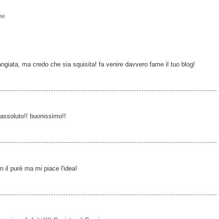
he
ngiata, ma credo che sia squisita! fa venire davvero fame il tuo blog!
n assoluto!! buonissimo!!
 il purè ma mi piace l'idea!