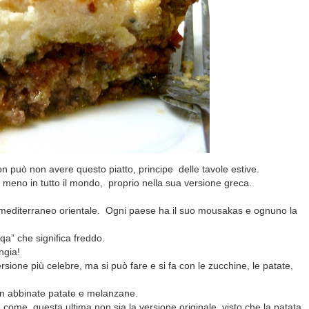
n può non avere questo piatto, principe delle tavole estive.
 meno in tutto il mondo, proprio nella sua versione greca.
n mediterraneo orientale. Ogni paese ha il suo mousakas e ognuno la
a” che significa freddo.
ngia!
sione più celebre, ma si può fare e si fa con le zucchine, le patate,
on abbinate patate e melanzane.
 come questa ultima non sia la versione originale, visto che la patata