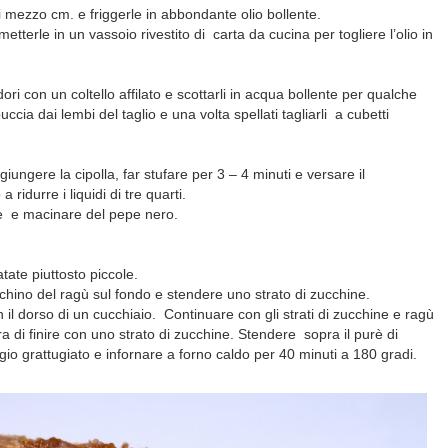
i mezzo cm. e friggerle in abbondante olio bollente.
tterle in un vassoio rivestito di carta da cucina per togliere l’olio in
ri con un coltello affilato e scottarli in acqua bollente per qualche
buccia dai lembi del taglio e una volta spellati tagliarli a cubetti
ggiungere la cipolla, far stufare per 3 – 4 minuti e versare
il
a ridurre i liquidi di tre quarti.
re e macinare del pepe nero.
ate piuttosto piccole.
chino del ragù sul fondo e stendere uno strato di zucchine.
 il dorso di un cucchiaio. Continuare con gli strati di zucchine e ragù
a di finire con uno strato di zucchine.
Stendere sopra il purè di
o grattugiato e infornare a forno caldo per 40 minuti a 180 gradi.