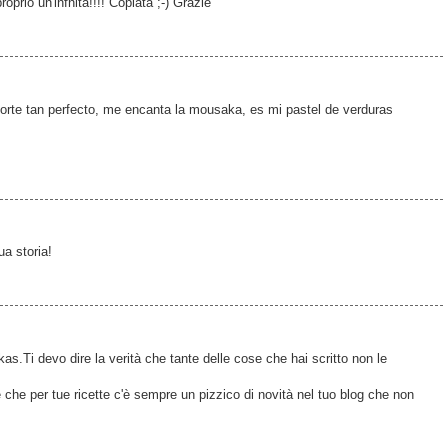
oprio un'infnità!!!! Copiata ;-) Grazie
corte tan perfecto, me encanta la mousaka, es mi pastel de verduras
ua storia!
as.Ti devo dire la verità che tante delle cose che hai scritto non le
 che per tue ricette c'è sempre un pizzico di novità nel tuo blog che non