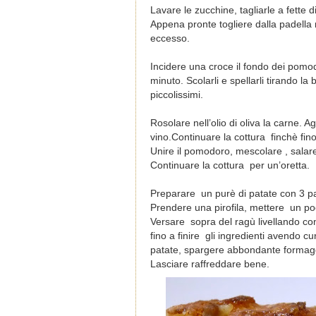
Lavare le zucchine, tagliarle
a fette d
Appena pronte togliere dalla padella me
eccesso.
Incidere una croce il fondo dei pomodo
minuto. Scolarli e spellarli tirando la 
piccolissimi.
Rosolare nell’olio di oliva la carne. A
vino.
Continuare la cottura
finchè fino 
Unire il pomodoro,
mescolare
, sala
Continuare la cottura per un’oretta.
Preparare un purè di patate con 3 pat
Prendere una pirofila, mettere un po
Versare sopra del ragù livellando con
fino a finire
gli ingredienti avendo cur
patate, spargere abbondante formaggi
Lasciare raffreddare bene.