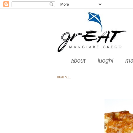
about
luoghi
ma
06/07/11