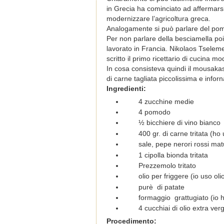
in Grecia ha cominciato ad affermarsi 
modernizzare l’agricoltura greca.
Analogamente si può parlare del pom
Per non parlare della besciamella poi
lavorato in Francia. Nikolaos Tsele
scritto il primo ricettario di cucina m
In cosa consisteva quindi il mousakas 
di carne tagliata piccolissima e info
Ingredienti:
4 zucchine medie
4 pomodo
½ bicchiere di vino bianco
400 gr. di carne tritata (h
sale, pepe nero
ri rossi ma
1 cipolla bionda tritata
Prezzemolo tritato
olio per friggere (io uso oli
purè di patate
formaggio grattugiato (io
4 cucchiai di olio extra verg
Procedimento: