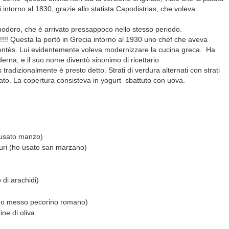
intorno al 1830, grazie allo statista Capodistrias, che voleva
odoro, che è arrivato pressappoco nello stesso periodo.
!!!! Questa la portò in Grecia intorno al 1930 uno chef che aveva
mentès. Lui evidentemente voleva modernizzare la cucina greca. Ha
oderna, e il suo nome diventò sinonimo di ricettario.
tradizionalmente è presto detto. Strati di verdura alternati con strati
rnato. La copertura consisteva in yogurt sbattuto con uova.
o usato manzo)
turi (ho usato san marzano)
o di arachidi)
 ho messo pecorino romano)
ine di oliva