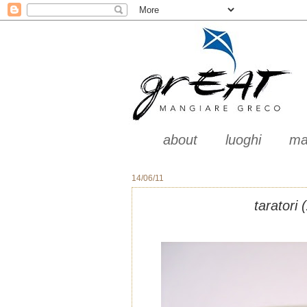
about
luoghi
ma
14/06/11
taratori 