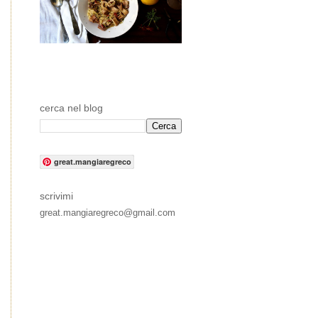
cerca nel blog
great.mangiaregreco
scrivimi
great.mangiaregreco@gmail.com