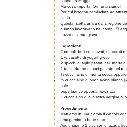
rispetto a Maggio.
Ma cosa importa! Ormai ci siamo!
Per cui bisogna cominciare ad attrezza
caldo.
Questa ricetta arriva dalla regione 
quando lavoravano nei campi. Si agg
pozzo e si mangiava.
Ingredienti:
-
2 cetrioli belli sodi lavati, sbucciati e
-
1 ½ vasetto di yogurt greco
-
2 spicchi di aglio pestati nel mortaio
-
1 tazza da thè di noci pestate nel mo
-
½ cucchiaino di menta secca oppure 1
-
½ cucchiaino di buon aceto bianco (i
-
sale
-
pepe bianco appena macinato
-
1 cucchiaino di olio extra vergine di o
Procedimento:
Mettiamo in una ciotola il cetriolo con
amalgamiamo bene tutto.
Aggiungiamo 2 bicchieri di acqua fre