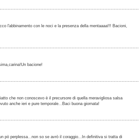
.
co l'abbinamento con le noci e la presenza della mentaaaa!!! Bacioni,
sima,carina!Un bacione!
iatto che non conoscevo è il precursore di quella meravigliosa salsa
iovuto anche ieri e pure temporale...Baci buona giornata!
un pò perplessa...non so se avrò il coraggio...In definitiva si tratta di