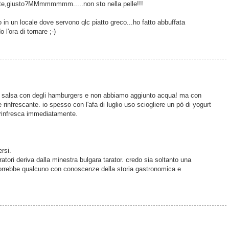
nte,giusto?MMmmmmmm.....non sto nella pelle!!!
in un locale dove servono qlc piatto greco...ho fatto abbuffata
 l'ora di tornare ;-)
e salsa con degli hamburgers e non abbiamo aggiunto acqua! ma con
 rinfrescante. io spesso con l'afa di luglio uso sciogliere un pò di yogurt
 rinfresca immediatamente.
rsi.
aratori deriva dalla minestra bulgara tarator. credo sia soltanto una
vorrebbe qualcuno con conoscenze della storia gastronomica e