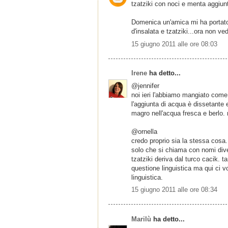
tzatziki con noci e menta aggiu
Domenica un'amica mi ha portato 
d'insalata e tzatziki...ora non vedo
15 giugno 2011 alle ore 08:03
Irene
ha detto...
@jennifer
noi ieri l'abbiamo mangiato com
l'aggiunta di acqua è dissetante e
magro nell'acqua fresca e berlo.
@ornella
credo proprio sia la stessa cosa.
solo che si chiama con nomi dive
tzatziki deriva dal turco cacik. t
questione linguistica ma qui ci 
linguistica.
15 giugno 2011 alle ore 08:34
Marilù
ha detto...