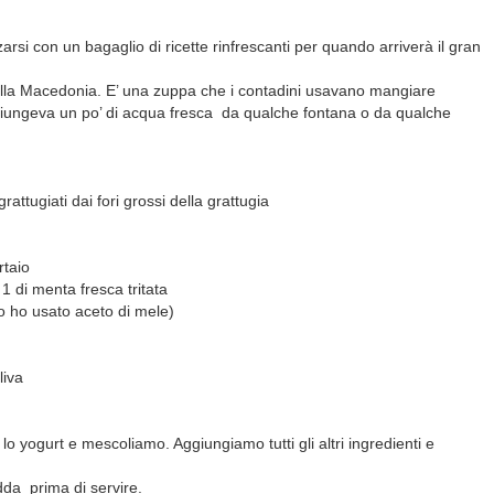
rsi con un bagaglio di ricette rinfrescanti per quando arriverà il gran
della Macedonia. E’ una zuppa che i contadini usavano mangiare
iungeva un po’ di acqua fresca da qualche fontana o da qualche
 grattugiati dai fori grossi della grattugia
rtaio
 di menta fresca tritata
o ho usato aceto di mele)
liva
 lo yogurt e mescoliamo. Aggiungiamo tutti gli altri ingredienti e
dda prima di servire.