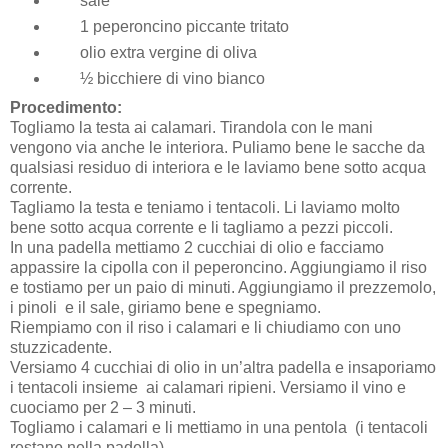
sale
1 peperoncino piccante tritato
olio extra vergine di oliva
½ bicchiere di vino bianco
Procedimento:
Togliamo la testa ai calamari. Tirandola con le mani
vengono via anche le interiora. Puliamo bene le sacche da
qualsiasi residuo di interiora e le laviamo bene sotto acqua
corrente.
Tagliamo la testa e teniamo i tentacoli. Li laviamo molto
bene sotto acqua corrente e li tagliamo a pezzi piccoli.
In una padella mettiamo 2 cucchiai di olio e facciamo
appassire la cipolla con il peperoncino. Aggiungiamo il riso
e tostiamo per un paio di minuti. Aggiungiamo il prezzemolo,
i pinoli e il sale, giriamo bene e spegniamo.
Riempiamo con il riso i calamari e li chiudiamo con uno
stuzzicadente.
Versiamo 4 cucchiai di olio in un’altra padella e insaporiamo
i tentacoli insieme ai calamari ripieni. Versiamo il vino e
cuociamo per 2 – 3 minuti.
Togliamo i calamari e li mettiamo in una pentola (i tentacoli
restano nella padella).