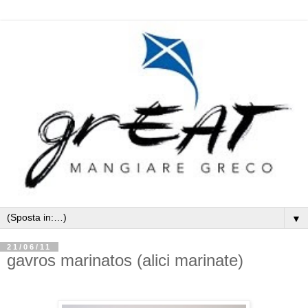
▼
21/06/11
gavros marinatos (alici marinate)