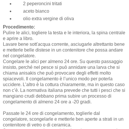
2 peperoncini tritati
aceto bianco
olio extra vergine di oliva
Procedimento:
Pulire le alici, togliere la testa e le interiora, la spina centrale
e aprire a libro.
Lavare bene sott'acqua corrente, asciugarle altrettanto bene
e metterle belle distese in un contenitore che possa andare
nel congelatore.
Congelare le alici per almeno 24 ore. Su questo passaggio
insisto, perché nel pesce si può annidare una larva che si
chiama anisakis che può provocare degli effetti molto
spiacevoli. Il congelamento è l’unico modo per poterla
uccidere. L’altro è la cottura chiaramente, ma in questo caso
non c’è. La normativa italiana prevede che tutti i pesci che si
mangiano crudi debbano prima subire un processo di
congelamento di almeno 24 ore a -20 gradi.
Passate le 24 ore di congelamento, toglierle dal
congelatore, scongelarle e metterle ben aperte a strati in un
contenitore di vetro o di ceramica.