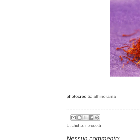
photocredits:
athinorama
Etichette:
i prodotti
Nessun commento: