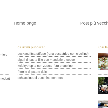
Home page
Post più vecch
gli ultimi pubblicati
i più l
peskandritsa stifado (rana pescatrice con cipolline)
 miele
sigari di pasta fillo con mandorle e cocco
kolokythopita con zucca, feta e caprino
frittelle di patate dolci
schiacciata di zucchine con feta
omodori)