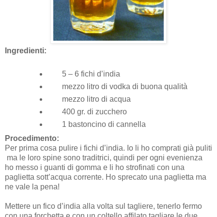
Ingredienti:
5 – 6 fichi d’india
mezzo litro di vodka di buona qualità
mezzo litro di acqua
400 gr. di zucchero
1 bastoncino di cannella
Procedimento:
Per prima cosa pulire i fichi d’india. Io li ho comprati già puliti
ma le loro spine sono traditrici, quindi per ogni evenienza
ho messo i guanti di gomma e li ho strofinati con una
paglietta sott’acqua corrente. Ho sprecato una paglietta ma
ne vale la pena!
Mettere un fico d’india alla volta sul tagliere, tenerlo fermo
con una forchetta e con un coltello affilato tagliare le due