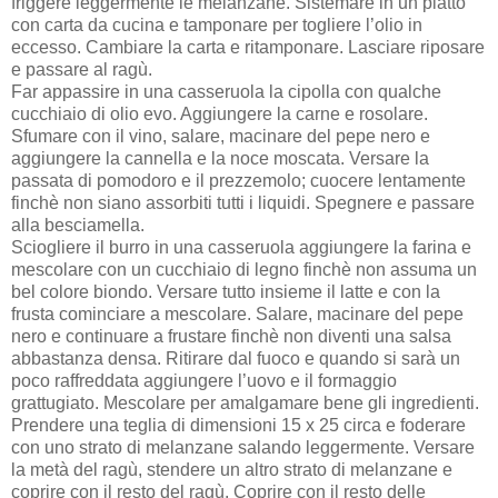
friggere leggermente le melanzane. Sistemare in un piatto
con carta da cucina e tamponare per togliere l’olio in
eccesso. Cambiare la carta e ritamponare. Lasciare riposare
e passare al ragù.
Far appassire in una casseruola la cipolla con qualche
cucchiaio di olio evo. Aggiungere la carne e rosolare.
Sfumare con il vino, salare, macinare del pepe nero e
aggiungere la cannella e la noce moscata. Versare la
passata di pomodoro e il prezzemolo; cuocere lentamente
finchè non siano assorbiti tutti i liquidi. Spegnere e passare
alla besciamella.
Sciogliere il burro in una casseruola aggiungere la farina e
mescolare con un cucchiaio di legno finchè non assuma un
bel colore biondo. Versare tutto insieme il latte e con la
frusta cominciare a mescolare. Salare, macinare del pepe
nero e continuare a frustare finchè non diventi una salsa
abbastanza densa. Ritirare dal fuoco e quando si sarà un
poco raffreddata aggiungere l’uovo e il formaggio
grattugiato. Mescolare per amalgamare bene gli ingredienti.
Prendere una teglia di dimensioni 15 x 25 circa e foderare
con uno strato di melanzane salando leggermente. Versare
la metà del ragù, stendere un altro strato di melanzane e
coprire con il resto del ragù. Coprire con il resto delle