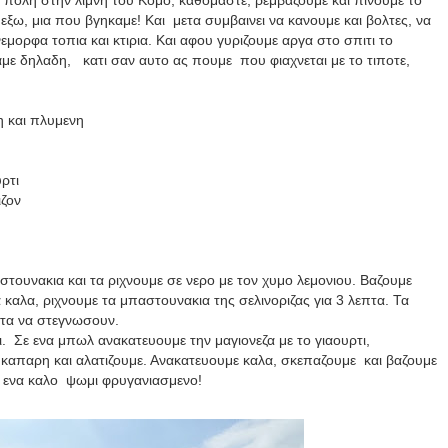
 πολη στην λιμνη του Κομο, καθομαστε, ρεμβαζουμε και πινουμε το
 εξω, μια που βγηκαμε! Και μετα συμβαινει να κανουμε και βολτες, να
ορφα τοπια και κτιρια. Και αφου γυριζουμε αργα στο σπιτι το
αμε δηλαδη, κατι σαν αυτο ας πουμε που φιαχνεται με το τιποτε,
η και πλυμενη
ρτι
ιζον
στουνακια και τα ριχνουμε σε νερο με τον χυμο λεμονιου. Βαζουμε
α καλα, ριχνουμε τα μπαστουνακια της σελινοριζας για 3 λεπτα. Τα
ετα να στεγνωσουν.
. Σε ενα μπωλ ανακατευουμε την μαγιονεζα με το γιαουρτι,
καπαρη και αλατιζουμε. Ανακατευουμε καλα, σκεπαζουμε και βαζουμε
ι ενα καλο ψωμι φρυγανιασμενο!