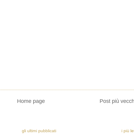
Home page
Post più vecch
gli ultimi pubblicati
i più l