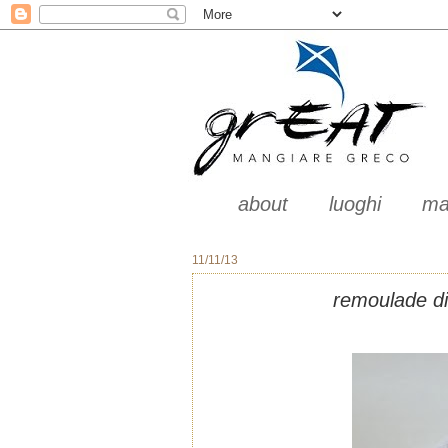
about
luoghi
ma
11/11/13
remoulade di