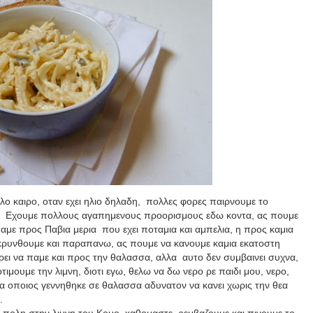
λο καιρο, οταν εχει ηλιο δηλαδη,
πολλες φορες παιρνουμε το
.
Εχουμε πολλους αγαπημενους προορισμους εδω κοντα, ας πουμε
παμε προς Παβια μερια
που εχει ποταμια και αμπελια, η προς καμια
ρυνθουμε και παραπανω, ας πουμε να κανουμε καμια εκατοστη
ορει να παμε και προς την θαλασσα, αλλα
αυτο δεν συμβαινει συχνα,
τιμουμε την λιμνη, διοτι εγω, θελω να δω νερο ρε παιδι μου, νερο,
λικα οποιος γεννηθηκε σε θαλασσα αδυνατον να κανει χωρις την θεα
.