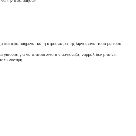
α να την αξιοποιησω!
χα και αξιοποιημενα. και η ατμοσφαιρα της λιμνης ειναι τοσο μα τοσο
αι γιαουρτι για να σπασω λιγο την μαγιονεζα, νορμαλ δεν μπαινει.
πολυ νοστιμη.