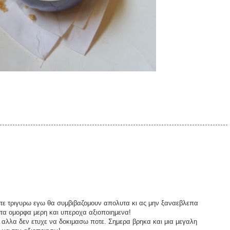
χετε τριγυρω εγω θα συμβιβαζομουν απολυτα κι ας μην ξαναεβλεπα
τα ομορφα μερη και υπεροχα αξιοποιημενα!
 αλλα δεν ετυχε να δοκιμασω ποτε. Σημερα βρηκα και μια μεγαλη