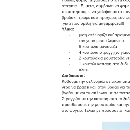
Πολλες φορες πηγαινουμε στο Λεκκο,
απεριτιφ. Ε, μετα, συμβαινει να φαμε
περπατησουμε, να χαζεψουμε τα πανεμ
βραδακι, τρωμε κατι προχειρο, εαν φ
γιατι που ορεξη για μαγειρεματα!!!
Υλικα:
-
μιση σελινοριζα καθαρισμεν
-
τον χυμο μισου λεμονιου
-
6 κουταλια μαγιονεζα
-
4 κουταλια στραγγιχτο γιαου
-
2 κουταλακια μουσταρδα ντ
-
1 κουταλι καπαρη στο ξυδι
-
αλατι
Διαδικασια
:
Κοβουμε την σελινοριζα σε μικρα μπα
νερο να βρασει και οταν βραζει για τ
βγαζουμε και τα απλωνουμε σε πετσ
Στραγγιζουμε την καπαρη απο το ξυδι
προσθετουμε την μουσταρδα και την 
στο ψυγειο. Τελεια με προσουττο κα