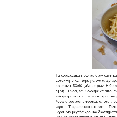
Τα κυριακατικα πρωινα, οταν κανει κα
αυτοκινητο και παμε για ενα απεριτιφ
σε ακτινα
50/60
χιλιομετρων. Η θα 
λιμνη.
Τωρα, εαν θελουμε να απομακ
χιλιομετρα και κατι περισσοτερο, μπ
λογω αποστασης φυσικα, οποτε
προ
νερο.... Τι αρρωστεια και αυτη!!! Τε
νερου για μεγαλα χρονικα διαστηματα