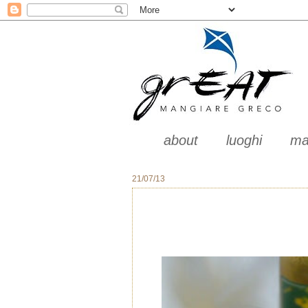
about
luoghi
ma
21/07/13