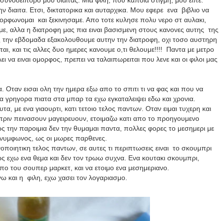
 συνοδειπορο μου διαιτας. Μια φιλη, που καποια στιγμη, μου ειπε.
ν διαιτα. Ετσι, δικτατορικα και αυταρχικα. Μου εφερε
ενα
βιβλιο να
μμορφωνομαι
και ξεκινησαμε. Απο τοτε κυλησε πολυ νερο στ αυλακι,
με, αλλα η διατροφη μας πια ειναι βασισμενη στους κανονες αυτης
της
ς την εβδομαδα εξακολουθουμε αυτην την διατροφη, οχι τοσο αυστηρη
αι, και τις αλλες δυο ημερες κανουμε ο,τι θελουμε!!!!
Παντα με μετρο
λει να ειναι ομορφος, πρεπει να ταλαιπωρειται που λενε και οι φιλοι μας
. Οταν εισαι ολη την ημερα εξω απο το σπιτι τι να φας και που να
 γρηγορα πιατα στα μπαρ τα εχω εγκαταλειψει εδω και χρονια.
α, με ενα γιαουρτι, κατι τετοιο τελος παντων. Οταν ειμαι τυχερη και
 πριν πεινασουν μαγειρευουν, ετοιμαζω κατι απο το προηγουμενο
ς την παροιμια δεν την θυμαμαι παντα, πολλες φορες το μεσημερι με
υ νυμφωνος, ως οι μωρες παρθενες.
νοποιητικη τελος παντων, σε αυτες τι περιπτωσεις ειναι το σκουμπρι
ως εχω ενα θεμα και δεν τον τρωω συχνα. Ενα κουτακι σκουμπρι,
απο του σουπερ μαρκετ, και να ετοιμο ενα μεσημεριανο.
ω και η φιλη, εχω χασει τον λογαριασμο.