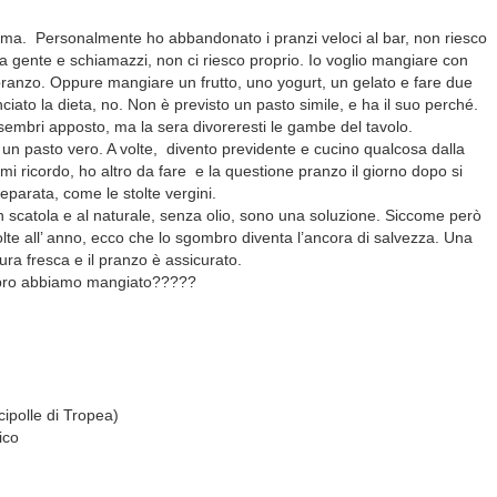
blema. Personalmente ho abbandonato i pranzi veloci al bar, non riesco
ta gente e schiamazzi, non ci riesco proprio. Io voglio mangiare con
l pranzo. Oppure mangiare un frutto, uno yogurt, un gelato e fare due
to la dieta, no. Non è previsto un pasto simile, e ha il suo perché.
ì sembri apposto, ma la sera divoreresti le gambe del tavolo.
n pasto vero. A volte, divento previdente e cucino qualcosa dalla
i ricordo, ho altro da fare e la questione pranzo il giorno dopo si
eparata, come le stolte vergini.
 in scatola e al naturale, senza olio, sono una soluzione. Siccome però
olte all’ anno, ecco che lo sgombro diventa l’ancora di salvezza. Una
ra fresca e il pranzo è assicurato.
mbro abbiamo mangiato?????
cipolle di Tropea)
ico