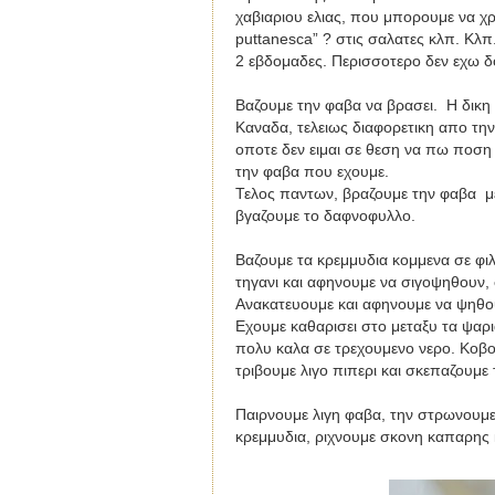
χαβιαριου ελιας, που μπορουμε να χρ
puttanesca
” ? στις σαλατες κλπ. Κλπ
2 εβδομαδες. Περισσοτερο δεν εχω δο
Βαζουμε την φαβα να βρασει. Η δικη 
Καναδα, τελειως διαφορετικη απο την
οποτε δεν ειμαι σε θεση να πω ποση
την φαβα που εχουμε.
Τελος παντων, βραζουμε την φαβα με
βγαζουμε το δαφνοφυλλο.
Βαζουμε τα κρεμμυδια κομμενα σε φιλ
τηγανι και αφηνουμε να σιγοψηθουν, 
Ανακατευουμε και αφηνουμε να ψηθου
Εχουμε καθαρισει στο μεταξυ τα ψαρι
πολυ καλα σε τρεχουμενο νερο. Κοβο
τριβουμε λιγο πιπερι και σκεπαζουμε
Παιρνουμε λιγη φαβα, την στρωνουμε
κρεμμυδια, ριχνουμε σκονη καπαρης κα