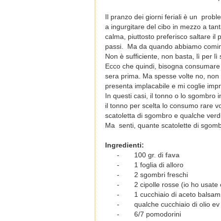
Il pranzo dei giorni feriali è un pro
a ingurgitare del cibo in mezzo a tan
calma, piuttosto preferisco saltare i
passi. Ma da quando abbiamo comincia
Non è sufficiente, non basta, lì per l
Ecco che quindi, bisogna consumare u
sera prima. Ma spesse volte no, non m
presenta implacabile e mi coglie impr
In questi casi, il tonno o lo sgombro
il tonno per scelta lo consumo rare v
scatoletta di sgombro e qualche verdu
Ma senti, quante scatolette di sgo
Ingredienti:
-
100 gr. di
fava
-
1 foglia di alloro
-
2 sgombri freschi
-
2 cipolle rosse (io ho usate 
-
1 cucchiaio di aceto balsam
-
qualche cucchiaio di olio ev
-
6/7 pomodorini