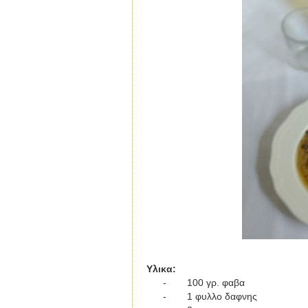
Υλικα
:
-
100 γρ. φαβα
-
1 φυλλο δαφνης