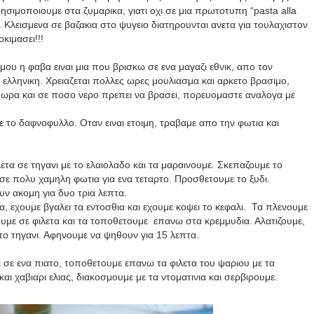
ησιμοποιουμε στα ζυμαρικα, γιατι οχι σε μια πρωτοτυπη “
pasta alla
. Κλεισμενα σε βαζακια στο ψυγειο διατηρουνται ανετα για τουλαχιστον
κιμασει!!!
μου η φαβα ειναι μια που βρισκω σε ενα μαγαζι εθνικ, απο τον
 ελληνικη. Χρειαζεται πολλες ωρες μουλιασμα και αρκετο βρασιμο,
 ωρα και σε ποσο νερο πρεπει να βρασει, πορευομαστε αναλογα με
 το δαφνοφυλλο. Οταν ειναι ετοιμη, τραβαμε απο την φωτια και
ετα σε τηγανι με το ελαιολαδο και τα μαραινουμε. Σκεπαζουμε το
σε πολυ χαμηλη φωτια για ενα τεταρτο. Προσθετουμε το ξυδι.
ν ακομη για δυο τρια λεπτα.
α, εχουμε βγαλει τα εντοσθια και εχουμε κοψει το κεφαλι. Τα πλενουμε
υμε σε φιλετα και τα τοποθετουμε επανω στα κρεμμυδια. Αλατιζουμε,
 το τηγανι. Αφηνουμε να ψηθουν για 15 λεπτα.
 σε ενα πιατο, τοποθετουμε επανω τα φιλετα του ψαριου με τα
ι χαβιαρι ελιας, διακοσμουμε με τα ντοματινια και σερβιρουμε.