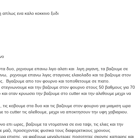
η απλως ενα καλο κοκκινο ξυδι
νο
τα δυο, ριχνουμε επανω λιγο αλατι και λιγη ριγανη, τα βαζουμε σε
ανω, ριχνουμε επανω λιγες σταγονες ελαιολαδο και τα βαζουμε στον
ς. Βγαζουμε απο τον φουρνο και τοποθετουμε σε πιατο.
ν στεγνωνουμε και την βαζουμε στον φουρνο στους 50 βαθμους για 70
 και οταν κρυωσει την βαζουμε στο
cutter
και την αλεθουμε μεχρι να
, τις κοβουμε στα δυο και τις βαζουμε στον φουρνο για μιαμιση ωρα
με το
cutter
τις αλεθουμε, μεχρι να αποκτησουν την υφη χαβιαριου.
 επι ωρες, βαζουμε τα ντοματινια σε ενα ταψι, τις ελιες και την
με μαζι, προσεχοντας φυσικα τους διαφορετικους χρονους
α επισης, να φιαξουμε μεγαλυτερες ποσοτητες σκονης καπαρης και