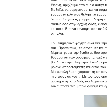
Αυτο το πιατο ειναι αφιερωμενο στην
Ειρηνη, αρχιζουμε απο αυριο αυτην τη
διαβαζω, να μορφωνομαι και να συ
χασαμε τα κιλα που θελαμε να χασου
διαιτας. Σε γενικες γραμμες
5 ημερε
φυσικα οσο στην αρχικη φαση, εννοειτ
και αυτο. Ε, τι να κανουμε, οποιος θε
οι ιταλοι.
Το μεσημεριανο φαγητο ειναι ενα θεμα
φας. Προσωπικα, τα σαντουιτς και τα
Μερικες φορες την βγαζω με δυο φρουτ
θυμαμαι οτι των φρονιμων τα παιδια
βραδυ για την αλλη μερα. Επειδη ομω
βρισκει απροετοιμαστη και εκτος το
Μια ευκολη λυση, χορταστικη και ικα
η ο τονος σε κουτι. Με τον τονο ομ
αυστηρα οχι στο λαδι, ενα λαχανικο 
Καλα, ποσα σκουμπρια φαγαμε και εγ