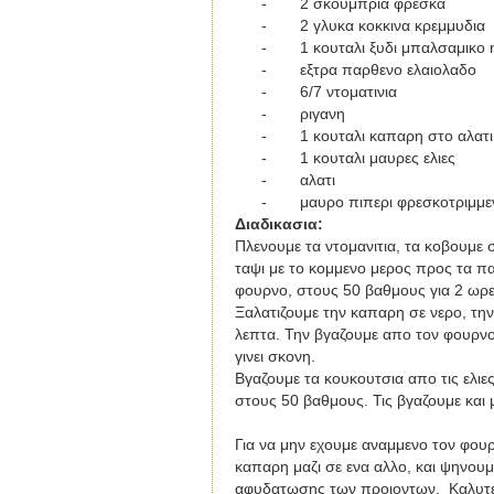
-
2 σκουμπρια φρεσκα
-
2 γλυκα κοκκινα κρεμμυδια
-
1 κουταλι ξυδι μπαλσαμικο 
-
εξτρα παρθενο ελαιολαδο
-
6/7 ντοματινια
-
ριγανη
-
1 κουταλι καπαρη
στο αλατι
-
1 κουταλι μαυρες ελιες
-
αλατι
-
μαυρο πιπερι φρεσκοτριμμε
Διαδικασια
:
Πλενουμε τα ντομανιτια, τα κοβουμε σ
ταψι με το κομμενο μερος προς τα π
φουρνο, στους 50 βαθμους για 2 ωρε
Ξαλατιζουμε την καπαρη σε νερο, τη
λεπτα. Την βγαζουμε απο τον φουρνο
γινει σκονη.
Βγαζουμε τα κουκουτσια απο τις ελιες
στους 50 βαθμους. Τις βγαζουμε και 
Για να μην εχουμε αναμμενο τον φουρνο
καπαρη μαζι σε ενα αλλο, και ψηνου
αφυδατωσης των προιοντων. Καλυτερ