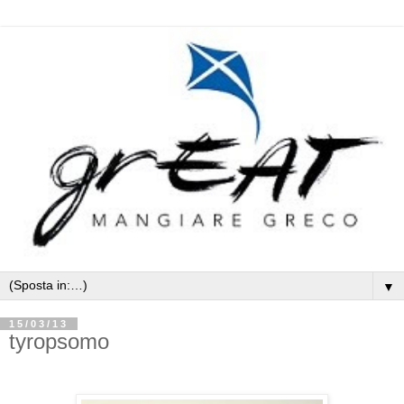
▼
15/03/13
tyropsomo