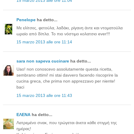
15 marzo 2013 alle ore 11:04
Penelope
ha detto...
Με ελίτσες, φετούλα, λαδάκι, ρίγανη άντε και ντοματούλα
ωραίο από δίπλα. Το πιο νόστιμο κολατσιο ever!!!
15 marzo 2013 alle ore 11:14
sara non sapeva cucinare
ha detto...
Uao! non conoscevo assolutamente questa ricetta,
sembrano ottimi! mi stai davvero facendo riscoprire la
cucina greca, che prima non apprezzavo per niente!
baci
15 marzo 2013 alle ore 11:43
ΕΛΕΝΑ
ha detto...
Λατρεμένο σνακ, που τρώγεται άνετα κάθε στιγμή της
ημέρας!