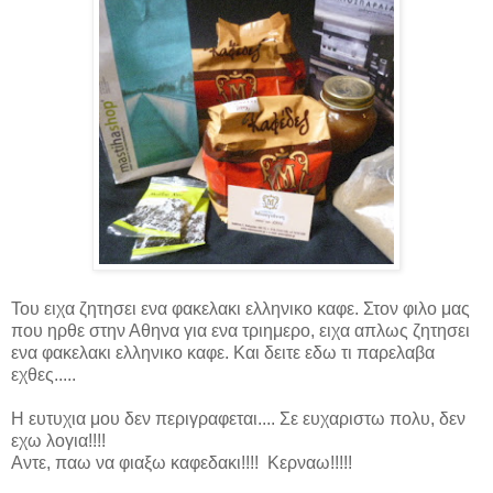
Του ειχα ζητησει ενα φακελακι ελληνικο καφε. Στον φιλο μας
που ηρθε στην Αθηνα για ενα τριημερο, ειχα απλως ζητησει
ενα φακελακι ελληνικο καφε. Και δειτε εδω τι παρελαβα
εχθες.....
Η ευτυχια μου δεν περιγραφεται.... Σε ευχαριστω πολυ, δεν
εχω λογια!!!!
Αντε, παω να φιαξω καφεδακι!!!! Κερναω!!!!!