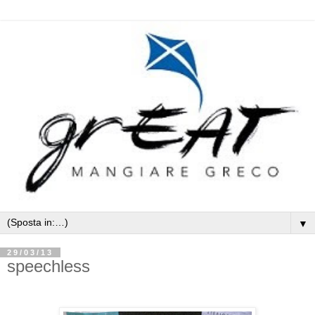
▼
29/03/13
speechless