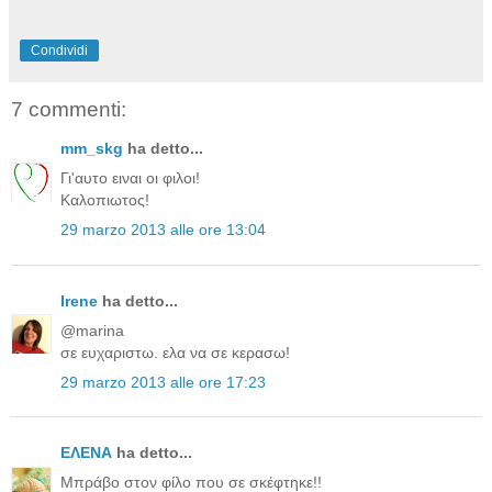
Condividi
7 commenti:
mm_skg
ha detto...
Γι'αυτο ειναι οι φιλοι!
Καλοπιωτος!
29 marzo 2013 alle ore 13:04
Irene
ha detto...
@marina
σε ευχαριστω. ελα να σε κερασω!
29 marzo 2013 alle ore 17:23
ΕΛΕΝΑ
ha detto...
Mπράβο στον φίλο που σε σκέφτηκε!!