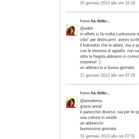
30 gennaio 2013 alle ore 18:19
Irene
ha detto...
@edith
in effetti si fa molta confusione t
cibo" per districarmi. avevo scri
il kokoretsi che io adoro, ma a q
con le interiora di agnello. non
oltre la fregola abbiamo in comu
sorprese! :)
un abbraccio e buona giornata
31 gennaio 2013 alle ore 07:29
Irene
ha detto...
@annaferna
grazie anna!
è parecchio diverso, sia per le 
una cottura in umido.
un abbraccio
buonissima giornata
31 gennaio 2013 alle ore 07:31