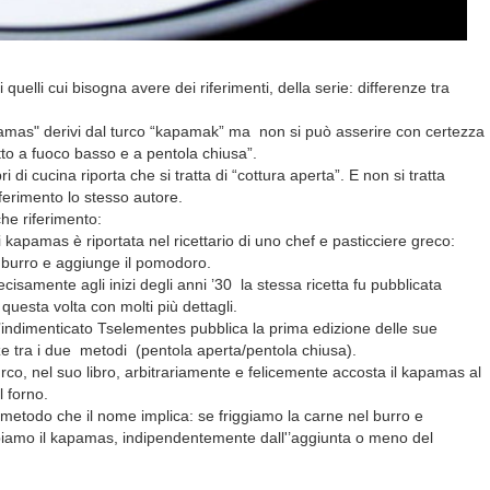
i quelli cui bisogna avere dei riferimenti, della serie: differenze tra
pamas" derivi dal turco “kapamak” ma non si può asserire con certezza
to a fuoco basso e a pentola chiusa”.
 di cucina riporta che si tratta di “cottura aperta”. E non si tratta
ferimento lo stesso autore.
he riferimento:
di kapamas è riportata nel ricettario di uno chef e pasticciere greco:
l burro e aggiunge il pomodoro.
samente agli inizi degli anni ’30 la stessa ricetta fu pubblicata
questa volta con molti più dettagli.
ndimenticato Tselementes pubblica la prima edizione delle sue
nze tra i due metodi (pentola aperta/pentola chiusa).
turco, nel suo libro, arbitrariamente e felicemente accosta il kapamas al
l forno.
l metodo che il nome implica: se friggiamo la carne nel burro e
biamo il kapamas, indipendentemente dall'’aggiunta o meno del