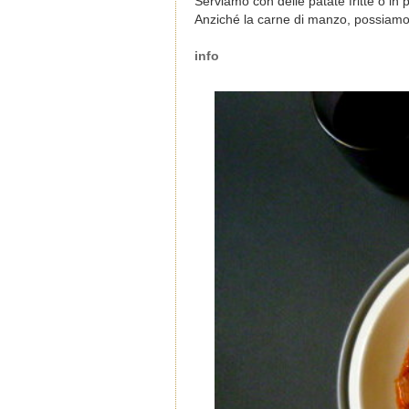
Serviamo con delle patate fritte o in p
Anziché la carne di manzo, possiamo us
info