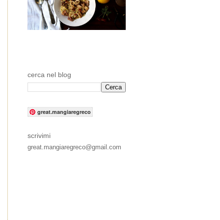
cerca nel blog
great.mangiaregreco
scrivimi
great.mangiaregreco@gmail.com