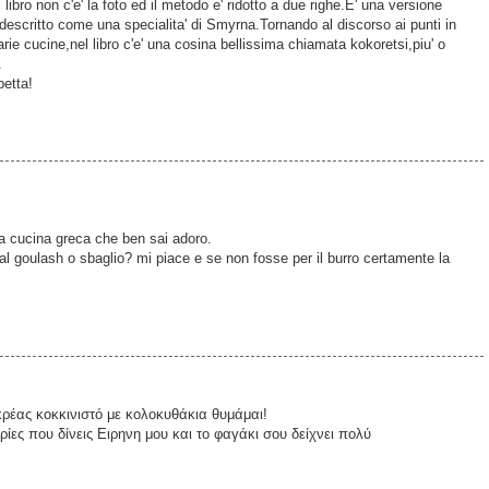
libro non c'e' la foto ed il metodo e' ridotto a due righe.E' una versione
 descritto come una specialita' di Smyrna.Tornando al discorso ai punti in
ie cucine,nel libro c'e' una cosina bellissima chiamata kokoretsi,piu' o
.
petta!
la cucina greca che ben sai adoro.
al goulash o sbaglio? mi piace e se non fosse per il burro certamente la
ρέας κοκκινιστό με κολοκυθάκια θυμάμαι!
ίες που δίνεις Ειρηνη μου και το φαγάκι σου δείχνει πολύ