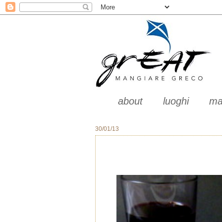
about
luoghi
ma
30/01/13