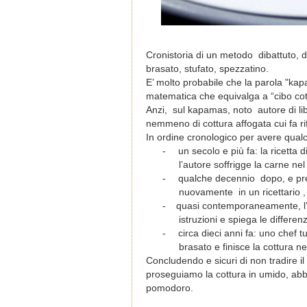
Cronistoria di un metodo
dibattuto, d
brasato, stufato, spezzatino.
E’ molto probabile che la parola "ka
matematica che equivalga a “cibo cot
Anzi, sul kapamas, noto autore di libri
nemmeno di cottura affogata cui fa ri
In ordine cronologico per avere qualc
-
un secolo e più fa: la ricetta 
l’autore soffrigge la carne ne
-
qualche decennio dopo, e preci
nuovamente in un ricettario , 
-
quasi contemporaneamente, l’i
istruzioni e spiega le differe
-
circa dieci anni fa: uno chef 
brasato e finisce la cottura ne
Concludendo e sicuri di non tradire i
proseguiamo la cottura in umido, ab
pomodoro.