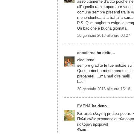
assolutamente d'aiuto poiche' nel 
all'agnello (arni kapama) e viene
comune sempre presenti tra le var
meno identica alla trattalia sarda
P.S. Quel sughetto esige la scar
Un bacione e buona giornata.
30 gennaio 2013 alle ore 08:27
annaferna
ha detto...
ciao Irene
sempre gradite le tue notizie sul
Questa ricetta mi sembra simile 
preparerei ....ma mai dire mai!!
baci
30 gennaio 2013 alle ore 15:18
ΕΛΕΝΑ
ha detto...
Καπαμά έλεγε η μητέρα μου το κ
Πολύ ενδιαφέρουσες οι πληροφορ
καλομαγειρεμένο!
Φιλιά!