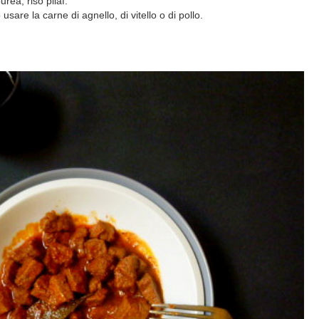
urea, riso pilaf.
are la carne di agnello, di vitello o di pollo.