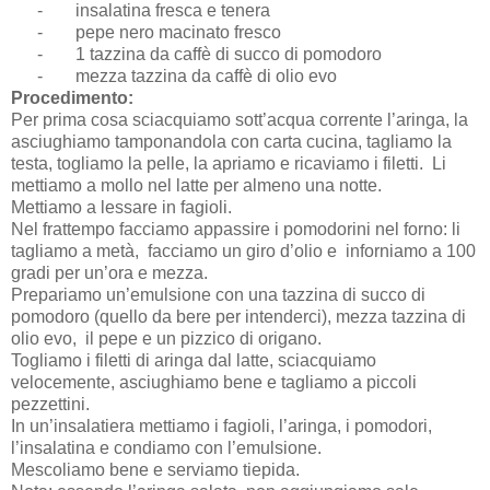
-
insalatina fresca e tenera
-
pepe nero macinato fresco
-
1 tazzina da caffè di succo di pomodoro
-
mezza tazzina da caffè di olio evo
Procedimento:
Per prima cosa sciacquiamo sott’acqua corrente l’aringa, la
asciughiamo tamponandola con carta cucina, tagliamo la
testa, togliamo la pelle, la apriamo e ricaviamo i filetti. Li
mettiamo a mollo nel latte per almeno una notte.
Mettiamo a lessare in fagioli.
Nel frattempo facciamo appassire i pomodorini nel forno: li
tagliamo a metà, facciamo un giro d’olio e inforniamo a 100
gradi per un’ora e mezza.
Prepariamo un’emulsione con una tazzina di succo di
pomodoro (quello da bere per intenderci), mezza tazzina di
olio evo, il pepe e un pizzico di origano.
Togliamo i filetti di aringa dal latte, sciacquiamo
velocemente, asciughiamo bene e tagliamo a piccoli
pezzettini.
In un’insalatiera mettiamo i fagioli, l’aringa, i pomodori,
l’insalatina e condiamo con l’emulsione.
Mescoliamo bene e serviamo tiepida.