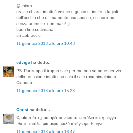
@chiara
grazie chiara. infatti è veloce e gustoso. inoltre i fagioli
dell'occhio che ultimamente uso spesso, si cuociono
senza ammollo. non male! :)
buon fine settimana
un abbraccio
11 gennaio 2013 alle ore 10:48
edvige
ha detto...
PS. Purtroppo il troppo sale per me non va bene per via
della pressione infatti uso solo il sale rosa himalaiano.
Ciaoooo
11 gennaio 2013 alle ore 15:28
Chrisi
ha detto...
Ωραίο πιάτο ,μου αρέσουν και τα φασόλια και η ρέγγα
,θα το φτιάξω μιά μέρα ,καλό απόγευμα Ειρήνη.
11 gennaio 2013 alle ore 16:47