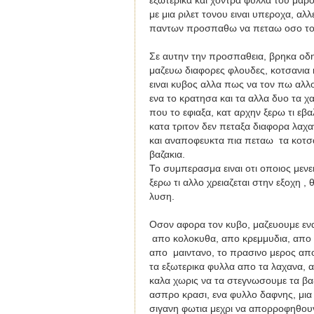
εξωτερικα και χοντρα φυλλα του μα
με μια ριλετ τονου ειναι υπεροχα, αλ
παντων προσπαθω να πεταω οσο το 
Σε αυτην την προσπαθεια, βρηκα οδηγ
μαζευω διαφορες φλουδες, κοτσανια κ
ειναι κυβος αλλα πως να τον πω αλλ
ενα το κρατησα και τα αλλα δυο τα 
που το εφιαξα, κατ αρχην ξερω τι εβ
κατα τριτον δεν πεταξα διαφορα λαχα
και αναποφευκτα πια πεταω τα κοτσαν
βαζακια.
Το συμπερασμα ειναι οτι οποιος μενει
ξερω τι αλλο χρειαζεται στην εξοχη ,
λυση.
Οσον αφορα τον κυβο, μαζευουμε ενα
απο κολοκυθα, απο κρεμμυδια, απο π
απο μαιντανο, το πρασινο μερος απο
τα εξωτερικα φυλλα απο τα λαχανα, 
καλα χωρις να τα στεγνωσουμε τα βαζ
ασπρο κρασι, ενα φυλλο δαφνης, μια
σιγανη φωτια μεχρι να απορροφηθου