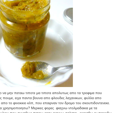
οχο να μην πεταω τιποτε μα τιποτε απολυτως απο τα τροφιμα που
ας πουμε, ειχα παντα βουνα απο φλουδες λαχανικων, φυλλα απο
 απο το φινοκκιο κλπ, που επαιρναν τον δρομο του σκουπιδοντενεκε.
τα χρησιμοποιησω? Μερικες φορες
φιαχνω ντολμαδακια με τα