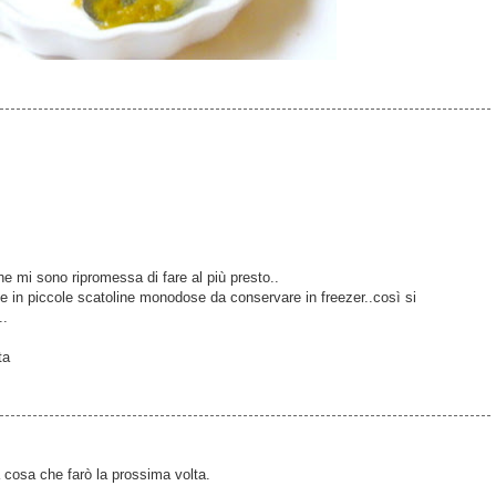
e mi sono ripromessa di fare al più presto..
te in piccole scatoline monodose da conservare in freezer..così si
..
ta
la cosa che farò la prossima volta.