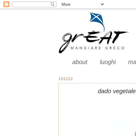
about
luoghi
ma
12/12/12
dado vegetale