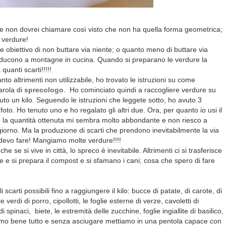
e non dovrei chiamare così visto che non ha quella forma geometrica;
i verdure!
biettivo di non buttare via niente; o quanto meno di buttare via
roducono a montagne in cucina. Quando si preparano le verdure la
uanti scarti!!!!!
nto altrimenti non utilizzabile, ho trovato le istruzioni su come
arola di
sprecologo
. Ho cominciato quindi a raccogliere verdure su
to un kilo. Seguendo le istruzioni che leggete sotto, ho avuto 3
foto. Ho tenuto uno e ho regalato gli altri due. Ora, per quanto io usi il
i, la quantità ottenuta mi sembra molto abbondante e non riesco a
giorno. Ma la produzione di scarti che prendono inevitabilmente la via
 devo fare! Mangiamo molte verdure!!!!
e se si vive in città, lo spreco è inevitabile. Altrimenti ci si trasferisce
e e si prepara il compost e si sfamano i cani; cosa che spero di fare
i scarti possibili fino a raggiungere il kilo: bucce di patate, di carote, di
 verdi di porro, cipollotti, le foglie esterne di verze, cavoletti di
i spinaci, biete, le estremità delle zucchine, foglie ingiallite di basilico,
mo bene tutto e senza asciugare mettiamo in una pentola capace con