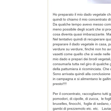
Ho preparato il mio dado vegetale ch
quindi lo chiamo il mio concentrato d
Da qualche tempo avevo messo come o
meno possibile degli scarti che si p
cosa diventa quasi imbarazzante. Ma q
Nel tentativo quindi di recuperare qua
preparare il dado vegetale in casa, p
verdure su verdure, finchè non ho avu
vasetti come quello che si vede nelle 
mio dado e prepari dei brodi vegetal
consumarla tutta nel giro di qualche 
della pattumiera è ricominciata. Che
Sono arrivata quindi alla conclusione ch
in campagna e si alimentano le gallin
presto!!!!
Per il concentrato, raccogliamo tutti gl
pomodori, di cipolle, di zucca, le foglie
bruxelles, finocchi, foglie di sedano, d
gambi di prezzemolo etc. etc. Lavia