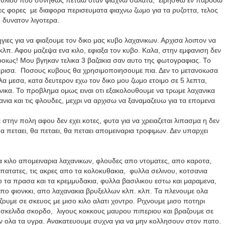
ρουλιου που συνηθως πεταω οταν φιαχνω σαλατα,
ειρησθω εν παροδω
λες φορες
με διαφορα περισευματα φιαχνω ζωμο για τα ρυζοττα, τελος
δυνατον λιγοτερα.
ιες για να φιαξουμε τον δικο μας κυβο λαχανικων. Αρχισα λοιπον να
λπ. Αφου μαζεψα ενα κιλο, εφιαξα τον κυβο. Καλα, στην εμφανιση δεν
οοιως! Μου βγηκαν τελικα 3 βαζακια σαν αυτο της φωτογραφιας. Το
χαρισα. Ποσους κυβους θα χρησιμοποιησουμε πια. Δεν το μετανοιωσα
αλα μεσα, κατα δευτερον εχω τον δικο μου ζωμο ετοιμο σε 5 λεπτα,
νικα. Το προβλημα ομως ειναι οτι εξακολουθουμε να τρωμε λαχανικα
ια και τις φλουδες, μεχρι να αρχισω να ξαναμαζευω για τα επομενα
 στην πολη αφου δεν εχει κοτες, φυτα για να χρειαζεται λιπασμα η δεν
 θα πεταει, θα πεταει, θα πεταει απομειναρια τροφιμων. Δεν υπαρχει
 κιλο απομειναρια λαχανικων, φλουδες απο ντοματες, απο καροτα,
ατατες, τις ακρες απο τα κολοκυθακια, φυλλα σελινου, κοτσανια
 τα πρασα και τα κρεμμυδακια, φυλλα βασιλικου εστω και μαραμενα,
απο φιονκκι, απο λαχανακια βρυξελλων κλπ. κλπ. Τα πλενουμε ολα
ουμε σε σκευος με μισο κιλο αλατι χοντρο. Ριχνουμε μισο ποτηρι
 σκελιδα σκορδο, λιγους κοκκους μαυρου πιπεριου και βραζουμε σε
ν ολα τα υγρα.
A
νακατευουμε συχνα για να μην κολλησουν στον πατο.