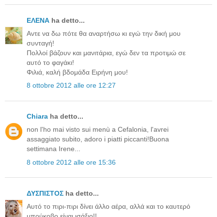
ΕΛΕΝΑ
ha detto...
Αντε να δω πότε θα αναρτήσω κι εγώ την δική μου
συνταγή!
Πολλοί βάζουν και μανιτάρια, εγώ δεν τα προτιμώ σε
αυτό το φαγάκι!
Φιλιά, καλή βδομάδα Ειρήνη μου!
8 ottobre 2012 alle ore 12:27
Chiara
ha detto...
non l'ho mai visto sui menù a Cefalonia, l'avrei
assaggiato subito, adoro i piatti piccanti!Buona
settimana Irene...
8 ottobre 2012 alle ore 15:36
ΔΥΣΠΙΣΤΟΣ
ha detto...
Αυτό το πιρι-πιρι δίνει άλλο αέρα, αλλά και το καυτερό
μπούκοβο είναι ισάξιο!!