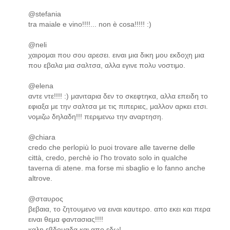
@stefania
tra maiale e vino!!!!... non è cosa!!!!! :)
@neli
χαιρομαι που σου αρεσει. ειναι μια δικη μου εκδοχη μια
που εβαλα μια σαλτσα, αλλα εγινε πολυ νοστιμο.
@elena
αντε ντε!!!! :) μανιταρια δεν το σκεφτηκα, αλλα επειδη το
εφιαξα με την σαλτσα με τις πιπεριες, μαλλον αρκει ετσι.
νομιζω δηλαδη!!! περιμενω την αναρτηση.
@chiara
credo che perlopiù lo puoi trovare alle taverne delle
città, credo, perchè io l'ho trovato solo in qualche
taverna di atene. ma forse mi sbaglio e lo fanno anche
altrove.
@σταυρος
βεβαια, το ζητουμενο να ειναι καυτερο. απο εκει και περα
ειναι θεμα φαντασιας!!!!
καλη εβδομαδα και απο εδω!