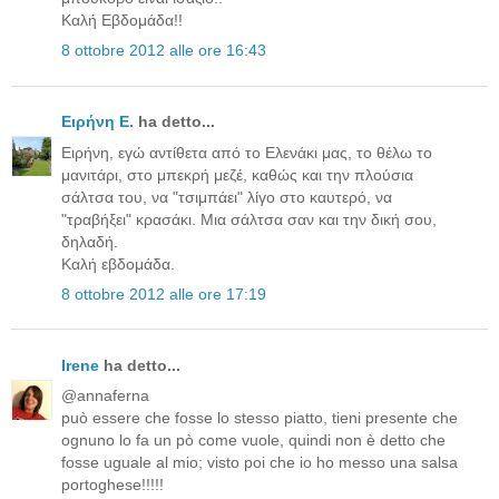
Καλή Εβδομάδα!!
8 ottobre 2012 alle ore 16:43
Ειρήνη Ε.
ha detto...
Ειρήνη, εγώ αντίθετα από το Ελενάκι μας, το θέλω το
μανιτάρι, στο μπεκρή μεζέ, καθώς και την πλούσια
σάλτσα του, να "τσιμπάει" λίγο στο καυτερό, να
"τραβήξει" κρασάκι. Μια σάλτσα σαν και την δική σου,
δηλαδή.
Καλή εβδομάδα.
8 ottobre 2012 alle ore 17:19
Irene
ha detto...
@annaferna
può essere che fosse lo stesso piatto, tieni presente che
ognuno lo fa un pò come vuole, quindi non è detto che
fosse uguale al mio; visto poi che io ho messo una salsa
portoghese!!!!!