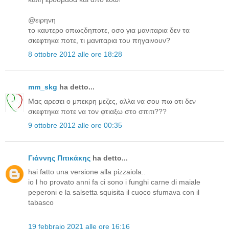
@ειρηνη
το καυτερο οπωςδηποτε, οσο για μανιταρια δεν τα
σκεφτηκα ποτε, τι μανιταρια του πηγαινουν?
8 ottobre 2012 alle ore 18:28
mm_skg
ha detto...
Μας αρεσει ο μπεκρη μεζες, αλλα να σου πω οτι δεν
σκεφτηκα ποτε να τον φτιαξω στο σπιτι???
9 ottobre 2012 alle ore 00:35
Γιάννης Πιτικάκης
ha detto...
hai fatto una versione alla pizzaiola..
io l ho provato anni fa ci sono i funghi carne di maiale
peperoni e la salsetta squisita il cuoco sfumava con il
tabasco
19 febbraio 2021 alle ore 16:16