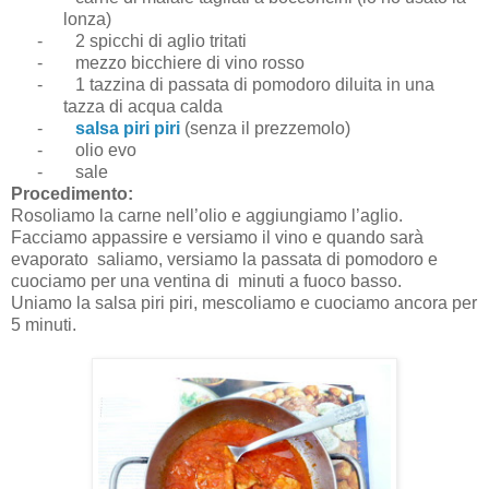
lonza)
-
2 spicchi di aglio tritati
-
mezzo bicchiere di vino rosso
-
1 tazzina di passata di pomodoro diluita in una
tazza di acqua calda
-
salsa piri piri
(senza il prezzemolo)
-
olio evo
-
sale
Procedimento:
Rosoliamo la carne nell’olio e aggiungiamo l’aglio.
Facciamo appassire e versiamo il vino e quando sarà
evaporato saliamo, versiamo la passata di pomodoro e
cuociamo per una ventina di minuti a fuoco basso.
Uniamo la salsa piri piri, mescoliamo e cuociamo ancora per
5 minuti.