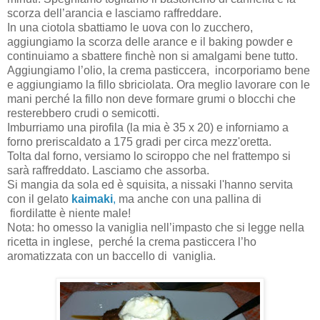
scorza dell’arancia e lasciamo raffreddare.
In una ciotola sbattiamo le uova con lo zucchero,
aggiungiamo la scorza delle arance e il baking powder e
continuiamo a sbattere finchè non si amalgami bene tutto.
Aggiungiamo l’olio, la crema pasticcera, incorporiamo bene
e aggiungiamo la fillo sbriciolata. Ora meglio lavorare con le
mani perché la fillo non deve formare grumi o blocchi che
resterebbero crudi o semicotti.
Imburriamo una pirofila (la mia è 35 x 20) e inforniamo a
forno preriscaldato a 175 gradi per circa mezz'oretta.
Tolta dal forno, versiamo lo sciroppo che nel frattempo si
sarà raffreddato. Lasciamo che assorba.
Si mangia da sola ed è squisita, a nissaki l'hanno servita
con il gelato
kaimaki
,
ma anche con una pallina di
fiordilatte è niente male!
Nota: ho omesso la vaniglia nell’impasto che si legge nella
ricetta in inglese, perché la crema pasticcera l’ho
aromatizzata con un baccello di vaniglia.