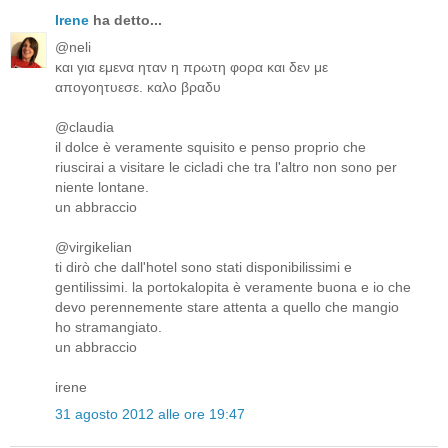
Irene
ha detto...
@neli
και για εμενα ηταν η πρωτη φορα και δεν με
απογοητυεσε. καλο βραδυ
@claudia
il dolce è veramente squisito e penso proprio che
riuscirai a visitare le cicladi che tra l'altro non sono per
niente lontane.
un abbraccio
@virgikelian
ti dirò che dall'hotel sono stati disponibilissimi e
gentilissimi. la portokalopita è veramente buona e io che
devo perennemente stare attenta a quello che mangio
ho stramangiato.
un abbraccio
irene
31 agosto 2012 alle ore 19:47