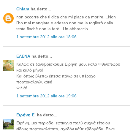
Chiara
ha detto...
non occorre che ti dica che mi piace da morire....Non
l'ho mai mangiata e adesso non me la toglierò dalla
testa finchè non la farò...Un abbraccio....
1 settembre 2012 alle ore 18:06
ΕΛΕΝΑ
ha detto...
Καλώς σε ξαναβρίσκουμε Ειρήνη μου, καλό Φθινόπωρο
και καλό μήνα!
Και όπως βλέπω έπεσα πάνω σε υπέροχο
πορτοκαλογλυκάκι!
Φιλιά!
1 settembre 2012 alle ore 19:06
Ειρήνη Ε.
ha detto...
Ειρήνη, μια περίοδο, έφτιαχνα πολύ συχνά τέτοιου
είδους πορτοκαλόπιτα, σχεδόν κάθε εβδομάδα. Είναι