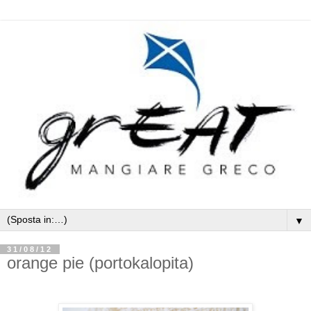
▼
31/08/12
orange pie (portokalopita)