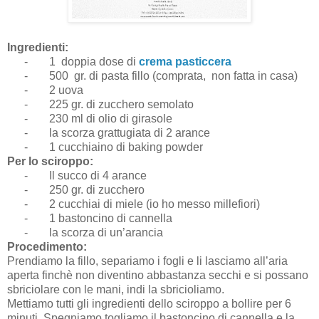
Ingredienti:
-
1 doppia dose di
crema pasticcera
-
500 gr. di pasta fillo (comprata, non fatta in casa)
-
2 uova
-
225 gr. di zucchero semolato
-
230 ml di olio di girasole
-
la scorza grattugiata di 2 arance
-
1 cucchiaino di baking powder
Per lo sciroppo:
-
Il succo di 4 arance
-
250 gr. di zucchero
-
2 cucchiai di miele (io ho messo millefiori)
-
1 bastoncino di cannella
-
la scorza di un’arancia
Procedimento:
Prendiamo la fillo, separiamo i fogli e li lasciamo all’aria
aperta finchè non diventino abbastanza secchi e si possano
sbriciolare con le mani, indi la sbricioliamo.
Mettiamo tutti gli ingredienti dello sciroppo a bollire per 6
minuti. Spegniamo togliamo il bastoncino di cannella e la