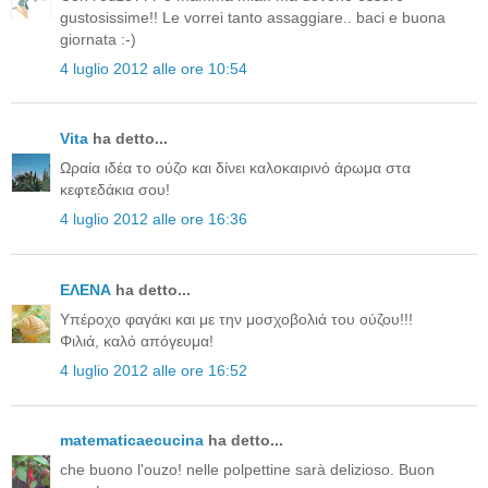
gustosissime!! Le vorrei tanto assaggiare.. baci e buona
giornata :-)
4 luglio 2012 alle ore 10:54
Vita
ha detto...
Ωραία ιδέα το ούζο και δίνει καλοκαιρινό άρωμα στα
κεφτεδάκια σου!
4 luglio 2012 alle ore 16:36
ΕΛΕΝΑ
ha detto...
Υπέροχο φαγάκι και με την μοσχοβολιά του ούζου!!!
Φιλιά, καλό απόγευμα!
4 luglio 2012 alle ore 16:52
matematicaecucina
ha detto...
che buono l'ouzo! nelle polpettine sarà delizioso. Buon