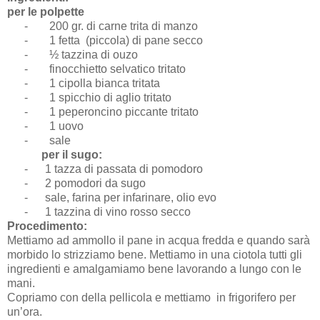
per le polpette
-
200 gr. di carne trita di manzo
-
1 fetta (piccola) di pane secco
-
½ tazzina di ouzo
-
finocchietto selvatico tritato
-
1 cipolla bianca tritata
-
1 spicchio di aglio tritato
-
1 peperoncino piccante tritato
-
1 uovo
-
sale
per il sugo:
- 1 tazza di passata di pomodoro
- 2 pomodori da sugo
- sale, farina per infarinare, olio evo
- 1 tazzina di vino rosso secco
Procedimento:
Mettiamo ad ammollo il pane in acqua fredda e quando sarà
morbido lo strizziamo bene. Mettiamo in una ciotola tutti gli
ingredienti e amalgamiamo bene lavorando a lungo con le
mani.
Copriamo con della pellicola e mettiamo in frigorifero per
un’ora.