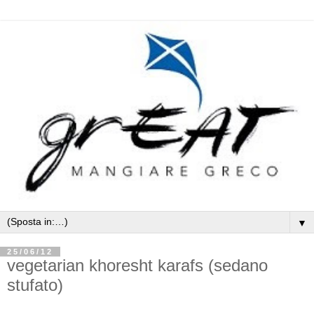
▼
25/06/12
vegetarian khoresht karafs (sedano
stufato)