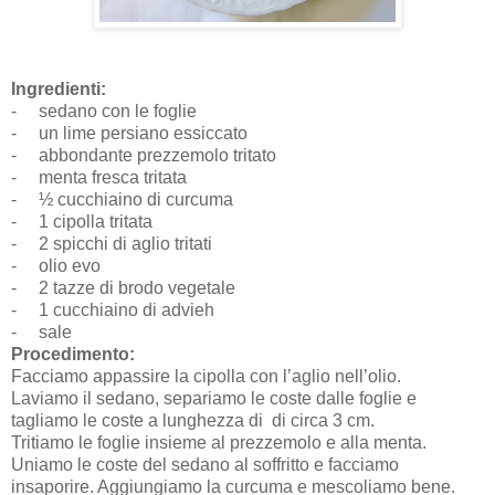
Ingredienti:
-
sedano con le foglie
-
un lime persiano essiccato
-
abbondante prezzemolo tritato
-
menta fresca tritata
-
½ cucchiaino di curcuma
-
1 cipolla tritata
-
2 spicchi di aglio tritati
-
olio evo
-
2 tazze di brodo vegetale
-
1 cucchiaino di advieh
-
sale
Procedimento:
Facciamo appassire la cipolla con l’aglio nell’olio.
Laviamo il sedano, separiamo le coste dalle foglie e
tagliamo le coste a lunghezza di di circa 3 cm.
Tritiamo le foglie insieme al prezzemolo e alla menta.
Uniamo le coste del sedano al soffritto e facciamo
insaporire. Aggiungiamo la curcuma e mescoliamo bene.