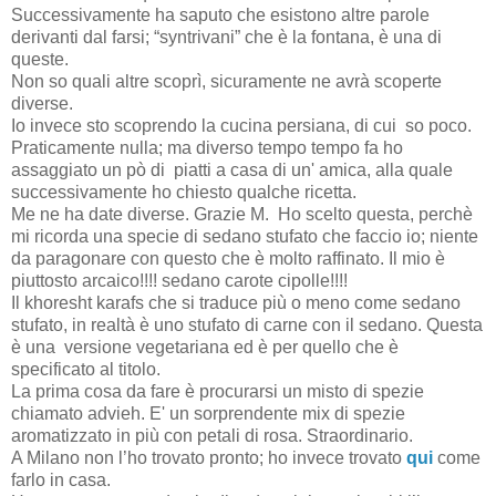
Successivamente ha saputo che esistono altre parole
derivanti dal farsi; “syntrivani” che è la fontana, è una di
queste.
Non so quali altre scoprì, sicuramente ne avrà scoperte
diverse.
Io invece sto scoprendo la cucina persiana, di cui
so poco.
Praticamente nulla; ma diverso tempo tempo fa ho
assaggiato un pò di piatti a casa di un' amica, alla quale
successivamente ho chiesto qualche ricetta.
Me ne ha date diverse. Grazie M. Ho scelto questa, perchè
mi ricorda una specie di sedano stufato che faccio io; niente
da paragonare con questo che è molto raffinato. Il mio è
piuttosto arcaico!!!! sedano carote cipolle!!!!
Il khoresht karafs che si traduce più o meno come sedano
stufato, in realtà è uno stufato di carne con il sedano. Questa
è una versione vegetariana ed è per quello che è
specificato al titolo.
La prima cosa da fare è procurarsi un misto di spezie
chiamato advieh. E' un sorprendente mix di spezie
aromatizzato in più con petali di rosa. Straordinario.
A Milano non l’ho trovato pronto; ho invece trovato
qui
come
farlo in casa.