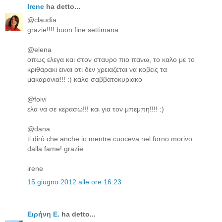
Irene
ha detto...
@claudia
grazie!!!! buon fine settimana
@elena
οπως ελεγα και στον σταυρο πιο πανω, το καλο με το
κριθαρακι ειναι οτι δεν χρειαζεται να κοβεις τα
μακαρονια!!! :) καλο σαββατοκυριακο
@foivi
ελα να σε κερασω!!! και για τον μπεμπη!!!! :)
@dana
ti dirò che anche io mentre cuoceva nel forno morivo
dalla fame! grazie
irene
15 giugno 2012 alle ore 16:23
Ειρήνη Ε.
ha detto...