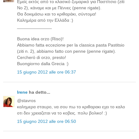
Εμείς εκτός από το κλασικό ζυμαρικό για Παστίτσιο (ziti
No 2), κάναμε και με Πέννες (penne rigate).
Θα δοκιμάσω και το κριθαράκι, σύντομα!
Καλημέρα από την Ελλάδα :)
______________
Buona idea orzo (Riso)!
Abbiamo fatta eccezione per la classica pasta Pastitsio
(ziti n. 2), abbiamo fatto con penne (penne rigate).
Cercherò di orzo, presto!
Buongiorno dalla Grecia :)
15 giugno 2012 alle ore 06:37
Irene
ha detto...
@stavros
καλημερα σταυρο, να σου πω το κριθαρακι εχει το καλο
οτι δεν χρειαζεται να το κοβεις. πολυ βολικο! :)
15 giugno 2012 alle ore 06:50