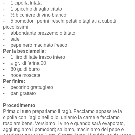
-
1 cipolla tritata
-
1 spicchio di aglio tritato
-
½ bicchiere di vino bianco
-
5 pomodori
perini freschi pelati e tagliati a cubetti
piccolissimi
-
abbondante prezzemolo tritato
-
sale
-
pepe nero macinato fresco
Per la besciamella:
-
1 litro di latte fresco intero
-
gr. di farina 00
80
-
80 gr. di burro
-
noce moscata
Per finire:
-
pecorino grattugiato
-
pan grattato
Procedimento
Prima di tutto prepariamo il ragù. Facciamo appassire la
cipolla con l’aglio nell’olio, uniamo la carne e facciamo
rosolare bene. Versiamo il vino e quando sarà evaporato,
aggiungiamo i pomodori; saliamo, maciniamo del pepe e