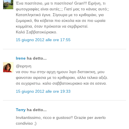
Ένα παστίτσιο, μα τι παστίτσιο! Gran!!! Ειρήνη, τι
φωτογραφίες είναι αυτές;;; Γιατί μας το κάνεις αυτό;;
Καταπληκτικό έγινε. Σίγουρα με το κριθαράκι, για
ζυμαρικό, θα κόβεται πιο εύκολα και σε πιο ωραία
κομμάτια, όταν πρόκειται να σερβιριστεί.
Καλό Σαββατοκύριακο.
15 giugno 2012 alle ore 17:55
Irene
ha detto...
@ειρηνη
να σου πω στην αρχη ημουν λιγο διστακτκη, μου
φαινοταν αιρεσια με το κριθαρακι, αλλα τελικα αξιζε.
σε ευχαριστω. καλο σαββατοκυριακο και σε εσενα.
15 giugno 2012 alle ore 19:33
Terry
ha detto...
Invitantissimo, ricco e gustoso!! Grazie per averlo
condiviso ;)