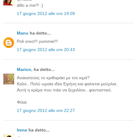
dillo a me!!! :)
17 giugno 2012 alle ore 19:09
Manu
ha detto...
Poli oreo!!! yummie!!!
17 giugno 2012 alle ore 20:43
Μarion,
ha detto...
Ανακατεύεις το κριθαράκι με τον κιμά?
Καλό.. Πολύ ωραία ιδέα Ειρήνη και φαίνεται μούρλια.
Αυτή η κρέμα που πάει να ξεχειλίσει...φανταστικό.
Φιλιά
17 giugno 2012 alle ore 22:27
Irene
ha detto...