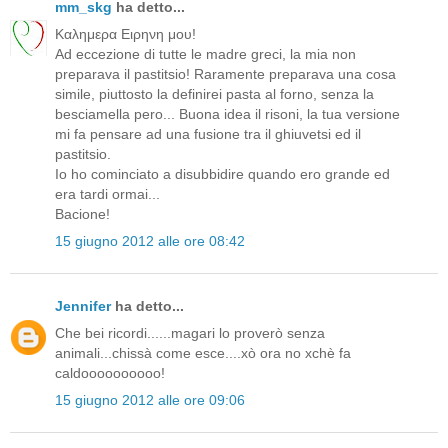
mm_skg
ha detto...
Καλημερα Ειρηνη μου!
Ad eccezione di tutte le madre greci, la mia non
preparava il pastitsio! Raramente preparava una cosa
simile, piuttosto la definirei pasta al forno, senza la
besciamella pero... Buona idea il risoni, la tua versione
mi fa pensare ad una fusione tra il ghiuvetsi ed il
pastitsio.
Io ho cominciato a disubbidire quando ero grande ed
era tardi ormai...
Bacione!
15 giugno 2012 alle ore 08:42
Jennifer
ha detto...
Che bei ricordi......magari lo proverò senza
animali...chissà come esce....xò ora no xchè fa
caldoooooooooo!
15 giugno 2012 alle ore 09:06