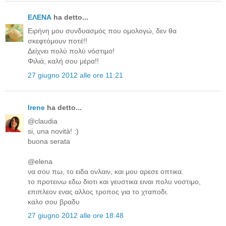
ΕΛΕΝΑ
ha detto...
Ειρήνη μου συνδυασμός που ομολογώ, δεν θα
σκεφτόμουν ποτέ!!
Δείχνει πολύ πολύ νόστιμο!
Φιλιά, καλή σου μέρα!!
27 giugno 2012 alle ore 11:21
Irene
ha detto...
@claudia
si, una novità! :)
buona serata
@elena
να σου πω, το ειδα ονλαιν, και μου αρεσε οπτικα.
το προτεινω εδω διοτι και γευστικα ειναι πολυ νοστιμο,
επιπλεον ενας αλλος τροπος για το χταποδι.
καλο σου βραδυ
27 giugno 2012 alle ore 18:48