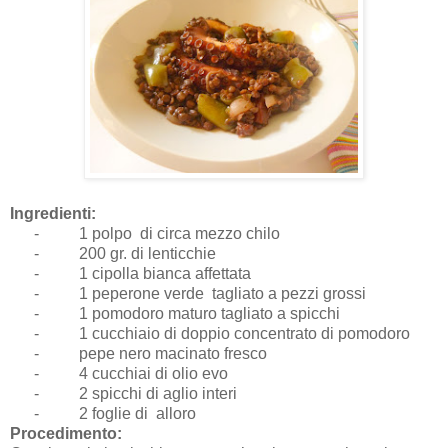
Ingredienti:
-
1 polpo di circa mezzo chilo
-
200 gr. di lenticchie
-
1 cipolla bianca affettata
-
1 peperone verde tagliato a pezzi grossi
-
1 pomodoro maturo tagliato a spicchi
-
1 cucchiaio di doppio concentrato di pomodoro
-
pepe nero macinato fresco
-
4 cucchiai di olio evo
-
2 spicchi di aglio interi
-
2 foglie di alloro
Procedimento: