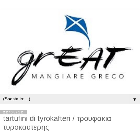
▼
22/05/12
tartufini di tyrokafteri / τρουφακια
τυροκαυτερης