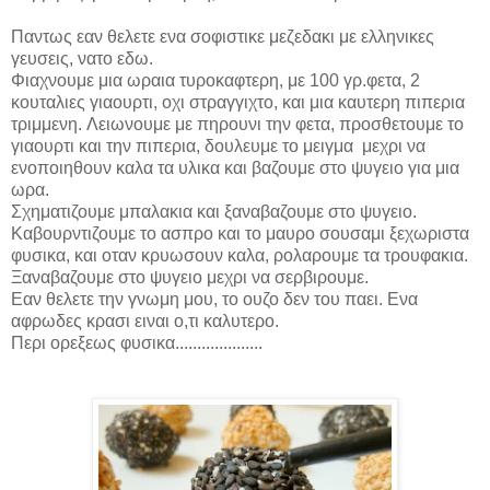
Παντως εαν θελετε ενα σοφιστικε μεζεδακι με ελληνικες
γευσεις, νατο εδω.
Φιαχνουμε μια ωραια τυροκαφτερη, με 100 γρ.φετα, 2
κουταλιες γιαουρτι, οχι στραγγιχτο, και μια καυτερη πιπερια
τριμμενη.
Λειωνουμε με πηρουνι την φετα, προσθετουμε το
γιαουρτι και την πιπερια, δουλευμε το μειγμα μεχρι να
ενοποιηθουν καλα τα υλικα και βαζουμε στο ψυγειο για μια
ωρα.
Σχηματιζουμε μπαλακια και ξαναβαζουμε στο ψυγειο.
Καβουρντιζουμε το ασπρο και το μαυρο σουσαμι ξεχωριστα
φυσικα, και οταν κρυωσουν καλα, ρολαρουμε τα τρουφακια.
Ξαναβαζουμε στο ψυγειο μεχρι να σερβιρουμε.
Εαν θελετε την γνωμη μου, το ουζο δεν του παει. Ενα
αφρωδες κρασι ειναι ο,τι καλυτερο.
Περι ορεξεως φυσικα....................