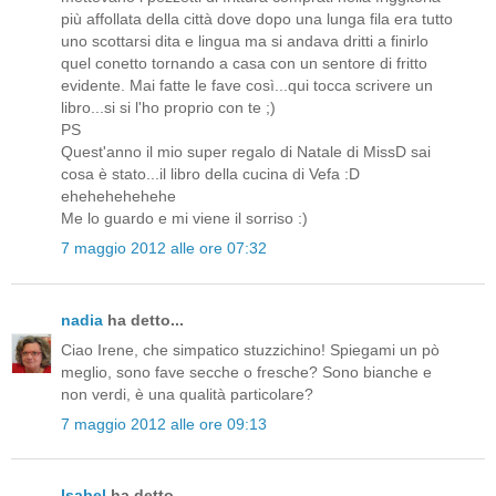
più affollata della città dove dopo una lunga fila era tutto
uno scottarsi dita e lingua ma si andava dritti a finirlo
quel conetto tornando a casa con un sentore di fritto
evidente. Mai fatte le fave così...qui tocca scrivere un
libro...si si l'ho proprio con te ;)
PS
Quest'anno il mio super regalo di Natale di MissD sai
cosa è stato...il libro della cucina di Vefa :D
ehehehehehehe
Me lo guardo e mi viene il sorriso :)
7 maggio 2012 alle ore 07:32
nadia
ha detto...
Ciao Irene, che simpatico stuzzichino! Spiegami un pò
meglio, sono fave secche o fresche? Sono bianche e
non verdi, è una qualità particolare?
7 maggio 2012 alle ore 09:13
Isabel
ha detto...