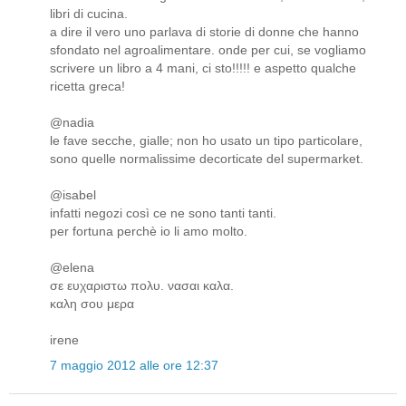
libri di cucina.
a dire il vero uno parlava di storie di donne che hanno
sfondato nel agroalimentare. onde per cui, se vogliamo
scrivere un libro a 4 mani, ci sto!!!!! e aspetto qualche
ricetta greca!
@nadia
le fave secche, gialle; non ho usato un tipo particolare,
sono quelle normalissime decorticate del supermarket.
@isabel
infatti negozi così ce ne sono tanti tanti.
per fortuna perchè io li amo molto.
@elena
σε ευχαριστω πολυ. νασαι καλα.
καλη σου μερα
irene
7 maggio 2012 alle ore 12:37