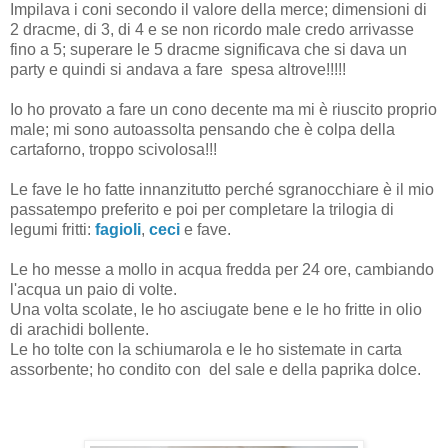
Impilava i coni secondo il valore della merce; dimensioni di
2 dracme, di 3, di 4 e se non ricordo male credo arrivasse
fino a 5; superare le 5 dracme significava che si dava un
party e quindi si andava a fare spesa altrove!!!!!
Io ho provato a fare un cono decente ma mi è riuscito proprio
male; mi sono autoassolta pensando che è colpa della
cartaforno, troppo scivolosa!!!
Le fave le ho fatte innanzitutto perché sgranocchiare è il mio
passatempo preferito e poi per completare la trilogia di
legumi fritti:
fagioli
,
ceci
e fave.
Le ho messe a mollo in acqua fredda per 24 ore, cambiando
l'acqua un paio di volte.
Una volta scolate, le ho asciugate bene e le ho fritte in olio
di arachidi bollente.
Le ho tolte con la schiumarola e le ho sistemate in carta
assorbente; ho condito con del sale e della paprika dolce.