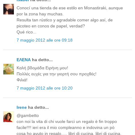
Conocí una tienda de ese estilo en Monastiraki, aunque
por la zona hay muchas.
Resulta tan rústico y agradable comer algo así, de
picoteo en conos de papel, verdad?
Qué rico...
7 maggio 2012 alle ore 09:18
ΕΛΕΝΑ
ha detto...
Καλή βδομάδα Ειρήνη μου!
Πολλές ευχές για την γιορτή σου προχθές!
Φιλιά!
7 maggio 2012 alle ore 10:20
Irene
ha detto...
@gambetto
con noi la vita di chi vuole farci un regalo è fin troppo
facile!!!! ieri era il mio compleanno e indovina un pò
cosa ho avuto in regalo..... libri di cucina, libri di cucina,