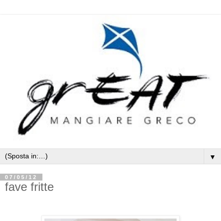
▼
07/05/12
fave fritte