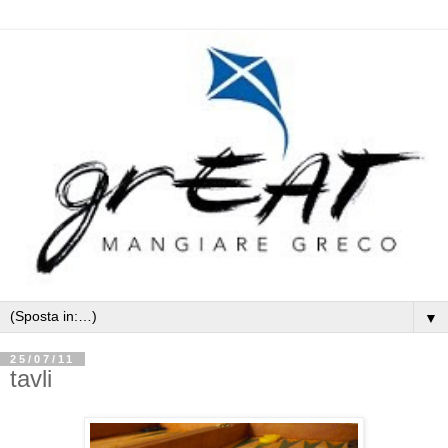
▼
25/07/11
tavli