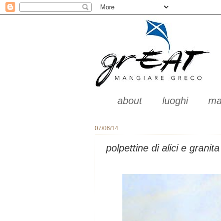
about
luoghi
ma
07/06/14
polpettine di alici e gran