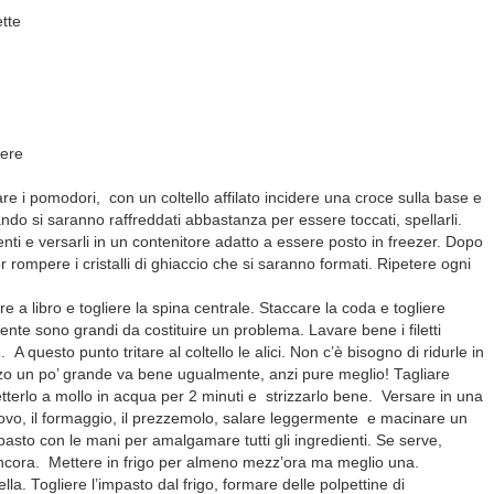
ette
cere
are i pomodori, con un coltello affilato incidere una croce sulla base e
ando si saranno raffreddati abbastanza per essere toccati, spellarli.
edienti e versarli in un contenitore adatto a essere posto in freezer. Dopo
 rompere i cristalli di ghiaccio che si saranno formati. Ripetere ogni
ire a libro e togliere la spina centrale. Staccare la coda e togliere
nte sono grandi da costituire un problema. Lavare bene i filetti
A questo punto tritare al coltello le alici. Non c’è bisogno di ridurle in
zzo un po’ grande va bene ugualmente, anzi pure meglio! Tagliare
etterlo a mollo in acqua per 2 minuti e strizzarlo bene. Versare in una
, l’uovo, il formaggio, il prezzemolo, salare leggermente e macinare un
asto con le mani per amalgamare tutti gli ingredienti. Se serve,
ncora. Mettere in frigo per almeno mezz’ora ma meglio una.
a. Togliere l’impasto dal frigo, formare delle polpettine di