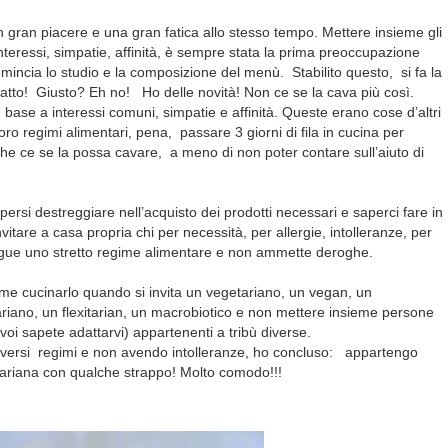
 gran piacere e una gran fatica allo stesso tempo. Mettere insieme gli
interessi, simpatie, affinità, è sempre stata la prima preoccupazione
omincia lo studio e la composizione del menù. Stabilito questo, si fa la
fatto! Giusto? Eh no! Ho delle novità! Non ce se la cava più così.
in base a interessi comuni, simpatie e affinità. Queste erano cose d’altri
oro regimi alimentari, pena, passare 3 giorni di fila in cucina per
e ce se la possa cavare, a meno di non poter contare sull’aiuto di
persi destreggiare nell’acquisto dei prodotti necessari e saperci fare in
vitare a casa propria chi per necessità, per allergie, intolleranze, per
gue uno stretto regime alimentare e non ammette deroghe.
 cucinarlo quando si invita un vegetariano, un vegan, un
tariano, un flexitarian, un macrobiotico e non mettere insieme persone
 voi sapete adattarvi) appartenenti a tribù diverse.
versi regimi e non avendo intolleranze, ho concluso: appartengo
getariana con qualche strappo! Molto comodo!!!