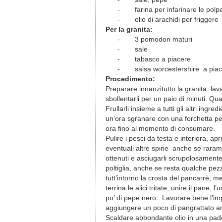
-
farina per infarinare le polp
-
olio di arachidi per friggere
Per la granita:
-
3 pomodori maturi
-
sale
-
tabasco a piacere
-
salsa worcestershire a pia
Procedimento:
Preparare innanzitutto la granita: lav
sbollentarli per un paio di minuti. Qu
Frullarli insieme a tutti gli altri ingr
un’ora sgranare con una forchetta per
ora fino al momento di consumare.
Pulire i pesci da testa e interiora, apr
eventuali altre spine anche se rarame
ottenuti e asciugarli scrupolosamente. 
poltiglia, anche se resta qualche pe
tutt’intorno la crosta del pancarrè, m
terrina le alici tritate, unire il pane
po’ di pepe nero. Lavorare bene l’imp
aggiungere un poco di pangrattato a
Scaldare abbondante olio in una padell