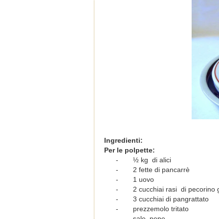
Ingredienti:
Per le polpette:
-
½ kg di alici
-
2 fette di pancarrè
-
1 uovo
-
2 cucchiai rasi di pecorino 
-
3 cucchiai di pangrattato
-
prezzemolo tritato
-
sale, pepe