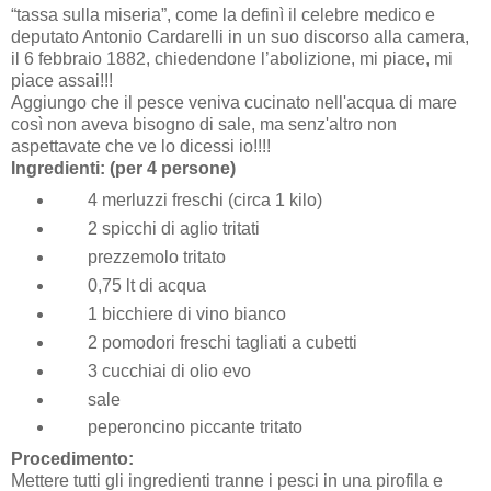
“tassa sulla miseria”, come la definì il celebre medico e
deputato Antonio Cardarelli in un suo discorso alla camera,
il 6 febbraio 1882, chiedendone l’abolizione, mi piace, mi
piace assai!!!
Aggiungo che il pesce veniva cucinato nell'acqua di mare
così non aveva bisogno di sale, ma senz'altro non
aspettavate che ve lo dicessi io!!!!
Ingredienti: (per 4 persone)
4 merluzzi freschi (circa 1 kilo)
2 spicchi di aglio tritati
prezzemolo tritato
0,75 lt di acqua
1 bicchiere di vino bianco
2 pomodori freschi tagliati a cubetti
3
cucchiai di olio evo
sale
peperoncino piccante tritato
Procedimento:
Mettere tutti gli ingredienti tranne i pesci in una pirofila e