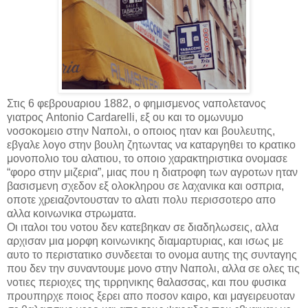
Στις 6 φεβρουαριου 1882, ο φημισμενος ναπολετανος
γιατρος
Antonio Cardarelli
, εξ ου και το ομωνυμο
νοσοκομειο στην Ναπολι, ο οποιος ηταν και βουλευτης,
εβγαλε λογο στην βουλη ζητωντας να καταργηθει το κρατικο
μονοπολιο του αλατιου, το οποιο χαρακτηριστικα ονομασε
“φορο στην μιζερια”, μιας που η διατροφη των αγροτων ηταν
βασισμενη σχεδον εξ ολοκληρου σε λαχανικα και οσπρια,
οποτε χρειαζοντουσταν το αλατι πολυ περισσοτερο απο
αλλα κοινωνικα στρωματα.
Οι ιταλοι του νοτου δεν κατεβηκαν σε διαδηλωσεις, αλλα
αρχισαν μια μορφη κοινωνικης διαμαρτυριας, και ισως με
αυτο το περιστατικο συνδεεται το ονομα αυτης της συνταγης
που δεν την συναντουμε μονο στην Ναπολι, αλλα σε ολες τις
νοτιες περιοχες της τιρρηνικης θαλασσας, και που φυσικα
προυπηρχε ποιος ξερει απο ποσον καιρο, και μαγειρευοταν