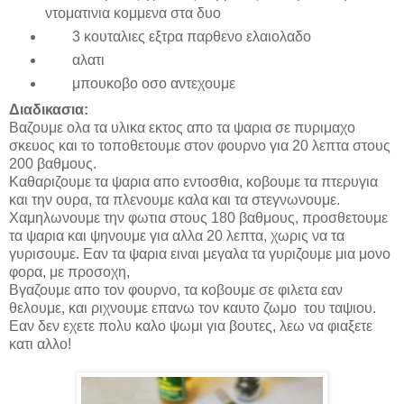
ντοματινια κομμενα στα δυο
3 κουταλιες εξτρα παρθενο ελαιολαδο
αλατι
μπουκοβο οσο αντεχουμε
Διαδικασια
:
Βαζουμε ολα τα υλικα εκτος απο τα ψαρια σε πυριμαχο
σκευος και το τοποθετουμε στον φουρνο για 20 λεπτα στους
200 βαθμους.
Καθαριζουμε τα ψαρια απο εντοσθια, κοβουμε τα πτερυγια
και την ουρα, τα πλενουμε καλα και τα στεγνωνουμε.
Χαμηλωνουμε την φωτια στους 180 βαθμους, προσθετουμε
τα ψαρια και ψηνουμε για αλλα 20 λεπτα, χωρις να τα
γυρισουμε. Εαν τα ψαρια ειναι μεγαλα τα γυριζουμε μια μονο
φορα, με προσοχη,
Βγαζουμε απο τον φουρνο, τα κοβουμε σε φιλετα εαν
θελουμε, και ριχνουμε επανω τον καυτο ζωμο του ταψιου.
Εαν δεν εχετε πολυ καλο ψωμι για βουτες, λεω να φιαξετε
κατι αλλο!