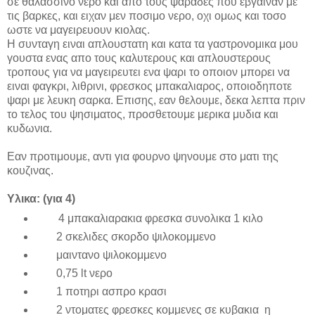
σε θαλασσινο νερο και απο τους ψαραδες που εβγαιναν με
τις βαρκες, και ειχαν μεν ποσιμο νερο, οχι ομως και τοσο
ωστε να μαγειρευουν κιολας.
Η συνταγη ειναι απλουστατη και κατα τα γαστρονομικα μου
γουστα ενας απο τους καλυτερους και απλουστερους
τροπους για να μαγειρευτει ενα ψαρι το οποιον μπορει να
ειναι φαγκρι, λιθρινι, φρεσκος μπακαλιαρος, οποιοδηποτε
ψαρι με λευκη σαρκα. Επισης, εαν θελουμε, δεκα λεπτα πριν
το τελος του ψησιματος, προσθετουμε μερικα μυδια και
κυδωνια.
Εαν προτιμουμε, αντι για φουρνο ψηνουμε στο ματι της
κουζινας.
Υλικα
: (για 4)
4
μπακαλιαρακια φρεσκα συνολικα 1 κιλο
2 σκελιδες σκορδο ψιλοκομμενο
μαιντανο ψιλοκομμενο
0,75
lt
νερο
1 ποτηρι ασπρο κρασι
2 ντοματες φρεσκες κομμενες σε κυβακια η