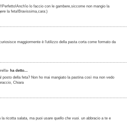
!!!Perfetto!Anch'io lo faccio con le gambere,siccome non mangio la
gere la feta!Bravissima,cara:)
ncuriosisce maggiormente è l'utilizzo della pasta corta come formato da
ella-
ha detto...
al posto della feta? Non ho mai mangiato la pastina così ma non vedo
bbraccio, Chiara
 la ricotta salata, ma puoi usare quello che vuoi. un abbracio a te e