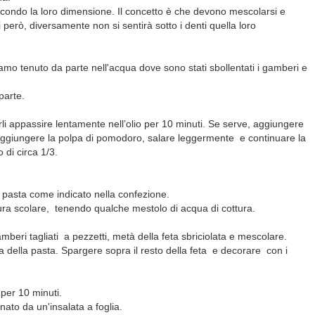
i, secondo la loro dimensione. Il concetto è che devono mescolarsi e
 però, diversamente non si sentirà sotto i denti quella loro
mo tenuto da parte nell'acqua dove sono stati sbollentati i gamberi e
parte.
farli appassire lentamente nell’olio per 10 minuti. Se serve, aggiungere
Aggiungere la polpa di pomodoro, salare leggermente e continuare la
o di circa 1/3.
a pasta come indicato nella confezione.
tura scolare, tenendo qualche mestolo di acqua di cottura.
beri tagliati a pezzetti, metà della feta sbriciolata e mescolare.
ra della pasta. Spargere sopra il resto della feta e decorare con i
 per 10 minuti.
to da un'insalata a foglia.