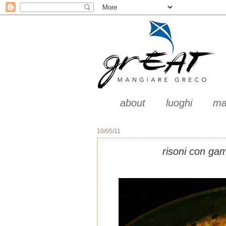
about
luoghi
ma
10/05/11
risoni con gam