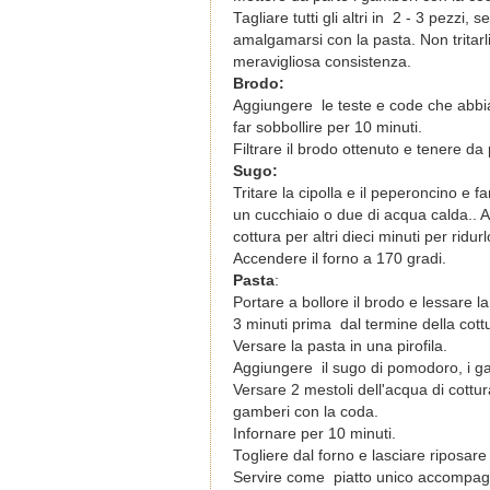
Tagliare tutti gli altri in 2 - 3 pezz
amalgamarsi con la pasta. Non tritarli
meravigliosa consistenza.
Brodo:
Aggiungere le teste e code che abbia
far sobbollire per 10 minuti.
Filtrare il brodo ottenuto e tenere da 
Sugo:
Tritare la cipolla e il peperoncino e 
un cucchiaio o due di acqua calda.. 
cottura per altri dieci minuti per ridurl
Accendere il forno a 170 gradi.
Pasta
:
Portare a bollore il brodo e lessare l
3 minuti prima dal termine della cot
Versare la pasta in una pirofila.
Aggiungere il sugo di pomodoro, i gam
Versare 2 mestoli dell'acqua di cottu
gamberi con la coda.
Infornare per 10 minuti.
Togliere dal forno e lasciare riposare
Servire come piatto unico accompagna