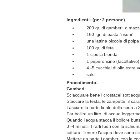
Ingredienti: (per 2 persone)
200 gr. di gamberi o mazz
160 gr. di pasta “risoni”
una lattina piccola di pol
100 gr. di feta
1 cipolla bionda
1 peperoncino (facoltativo)
4 -5 cucchiai di olio extra v
sale
Procedimento:
Gamberi:
Sciacquare bene i crostacei sott'acq
Staccare la testa, le zampette, il ca
Lasciare la parte finale della coda a
Far bollire un litro di acqua leggerme
Quando l'acqua stacca il bollore butta
3 -4 minuti. Tirarli fuori con la sch
cottura.
Tenere l'acqua dove sono stat
Mettere da parte i gamberi con la co