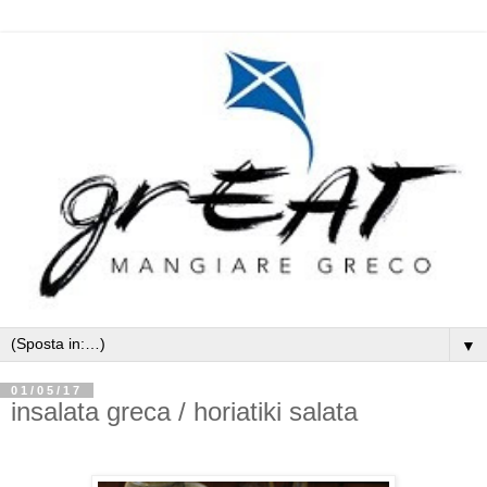
▼
01/05/17
insalata greca / horiatiki salata