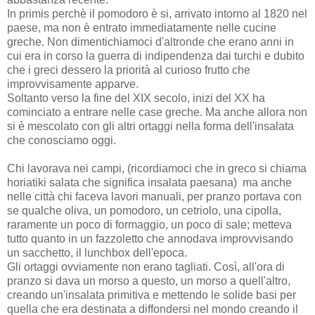
In primis perchè il pomodoro è si, arrivato intorno al 1820 nel
paese, ma non è entrato immediatamente nelle cucine
greche. Non dimentichiamoci d'altronde che erano anni in
cui era in corso la guerra di indipendenza dai turchi e dubito
che i greci dessero la priorità al curioso frutto che
improvvisamente apparve.
Soltanto verso la fine del XIX secolo, inizi del XX ha
cominciato a entrare nelle case greche. Ma anche allora non
si è mescolato con gli altri ortaggi nella forma dell'insalata
che conosciamo oggi.
Chi lavorava nei campi, (ricordiamoci che in greco si chiama
horiatiki salata che significa insalata paesana) ma anche
nelle città chi faceva lavori manuali, per pranzo portava con
se qualche oliva, un pomodoro, un cetriolo, una cipolla,
raramente un poco di formaggio, un poco di sale; metteva
tutto quanto in un fazzoletto che annodava improvvisando
un sacchetto, il lunchbox dell'epoca.
Gli ortaggi ovviamente non erano tagliati. Così, all'ora di
pranzo si dava un morso a questo, un morso a quell'altro,
creando un'insalata primitiva e mettendo le solide basi per
quella che era destinata a diffondersi nel mondo creando il