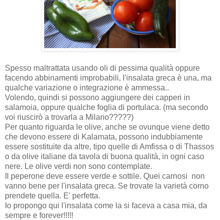
Spesso maltrattata usando oli di pessima qualità oppure
facendo abbinamenti improbabili, l'insalata greca è una, ma
qualche variazione o integrazione è ammessa..
Volendo, quindi si possono aggiungere dei capperi in
salamoia, oppure qualche foglia di portulaca. (ma secondo
voi riuscirò a trovarla a Milano?????)
Per quanto riguarda le olive, anche se ovunque viene detto
che devono essere di Kalamata, possono indubbiamente
essere sostituite da altre, tipo quelle di Amfissa o di Thassos
o da olive italiane da tavola di buona qualità, in ogni caso
nere. Le olive verdi non sono contemplate.
Il peperone deve essere verde e sottile. Quei carnosi non
vanno bene per l'insalata greca. Se trovate la varietà corno
prendete quella. E' perfetta.
Io propongo qui l'insalata come la si faceva a casa mia, da
sempre e forever!!!!!