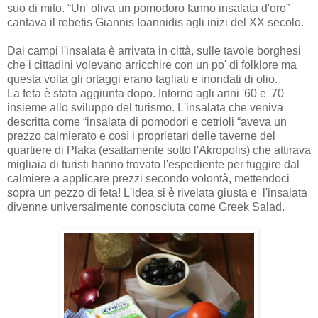
suo di mito. “Un' oliva un pomodoro fanno insalata d'oro”
cantava il rebetis Giannis Ioannidis agli inizi del XX secolo.
Dai campi l'insalata è arrivata in città, sulle tavole borghesi
che i cittadini volevano arricchire con un po' di folklore ma
questa volta gli ortaggi erano tagliati e inondati di olio.
La feta è stata aggiunta dopo. Intorno agli anni '60 e '70
insieme allo sviluppo del turismo. L'insalata che veniva
descritta come “insalata di pomodori e cetrioli “aveva un
prezzo calmierato e così i proprietari delle taverne del
quartiere di Plaka (esattamente sotto l'Akropolis) che attirava
migliaia di turisti hanno trovato l'espediente per fuggire dal
calmiere a applicare prezzi secondo volontà, mettendoci
sopra un pezzo di feta! L'idea si è rivelata giusta e l'insalata
divenne universalmente conosciuta come Greek Salad.