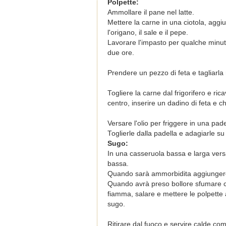
Polpette:
Ammollare il pane nel latte.
Mettere la carne in una ciotola, aggiun
l'origano, il sale e il pepe.
Lavorare l'impasto per qualche minuto
due ore
.
Prendere un pezzo di feta e tagliarla
Togliere la carne dal frigorifero e ri
centro, inserire un dadino di feta e 
Versare l'olio per friggere in una pade
Toglierle dalla padella e adagiarle s
Sugo:
In una casseruola bassa e larga versa
bassa.
Quando sarà ammorbidita aggiungere 
Quando avrà preso bollore sfumare co
fiamma, salare e mettere le polpette 
sugo.
Ritirare dal fuoco e servire calde come