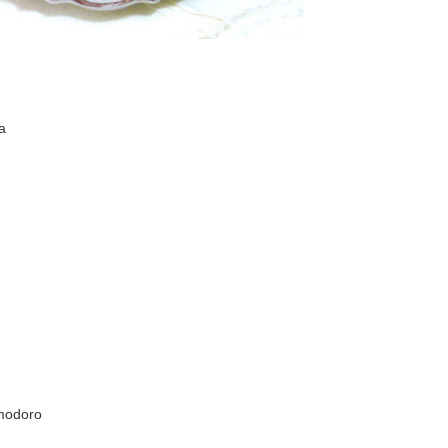
a
omodoro