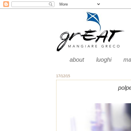
about
luoghi
ma
17/12/15
polpe