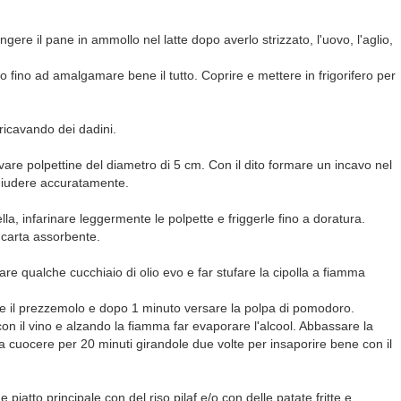
gere il pane in ammollo nel latte dopo averlo strizzato, l'uovo, l'aglio,
 fino ad amalgamare bene il tutto. Coprire e mettere in frigorifero per
 ricavando dei dadini.
cavare polpettine del diametro di 5 cm. Con il dito formare un incavo nel
chiudere accuratamente.
lla, infarinare leggermente le polpette e friggerle fino a doratura.
u carta assorbente.
re qualche cucchiaio di olio evo e far stufare la cipolla a fiamma
il prezzemolo e dopo 1 minuto versare la polpa di pomodoro.
n il vino e alzando la fiamma far evaporare l'alcool. Abbassare la
a cuocere per 20 minuti girandole due volte per insaporire bene con il
 piatto principale con del riso pilaf e/o con delle patate fritte e