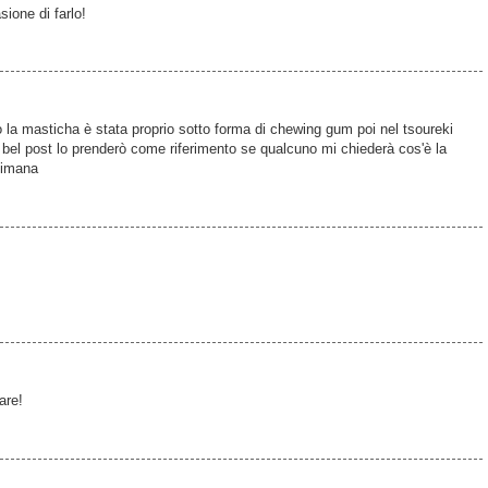
sione di farlo!
 la masticha è stata proprio sotto forma di chewing gum poi nel tsoureki
il bel post lo prenderò come riferimento se qualcuno mi chiederà cos'è la
timana
are!