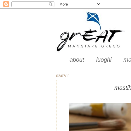
about
luoghi
ma
03/07/11
mastih