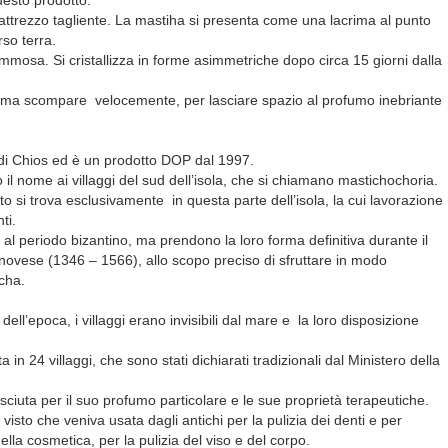
uesto prodotto.
 attrezzo tagliente. La mastiha si presenta come una lacrima al punto
rso terra.
mosa. Si cristallizza in forme asimmetriche dopo circa 15 giorni dalla
o, ma scompare velocemente, per lasciare spazio al profumo inebriante
 di Chios ed è un prodotto DOP dal 1997.
il nome ai villaggi del sud dell’isola, che si chiamano mastichochoria.
usto si trova esclusivamente in questa parte dell’isola, la cui lavorazione
ti.
le al periodo bizantino, ma prendono la loro forma definitiva durante il
novese (1346 – 1566), allo scopo preciso di sfruttare in modo
cha.
 dell’epoca, i villaggi erano invisibili dal mare e la loro disposizione
in 24 villaggi, che sono stati dichiarati tradizionali dal Ministero della
sciuta per il suo profumo particolare e le sue proprietà terapeutiche.
visto che veniva usata dagli antichi per la pulizia dei denti e per
ella cosmetica, per la pulizia del viso e del corpo.