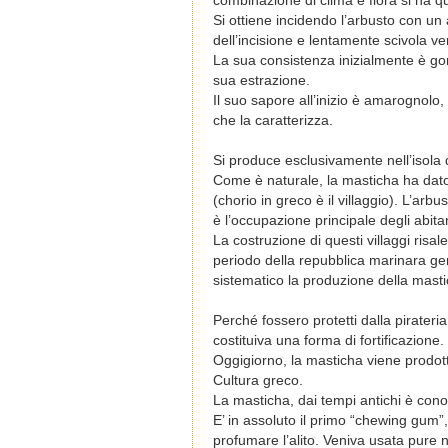
combinazione di clima e flora si ha q
Si ottiene incidendo l’arbusto con un
dell’incisione e lentamente scivola ve
La sua consistenza inizialmente è gom
sua estrazione.
Il suo sapore all’inizio è amarognol
che la caratterizza.
Si produce esclusivamente nell’isola
Come è naturale, la masticha ha dato 
(chorio in greco è il villaggio). L’arb
è l’occupazione principale degli abitan
La costruzione di questi villaggi risa
periodo della repubblica marinara ge
sistematico la produzione della masti
Perché fossero protetti dalla pirateria
costituiva una forma di fortificazione.
Oggigiorno, la masticha viene prodotta 
Cultura greco.
La masticha, dai tempi antichi è cono
E’ in assoluto il primo “chewing gum”, 
profumare l’alito. Veniva usata pure n